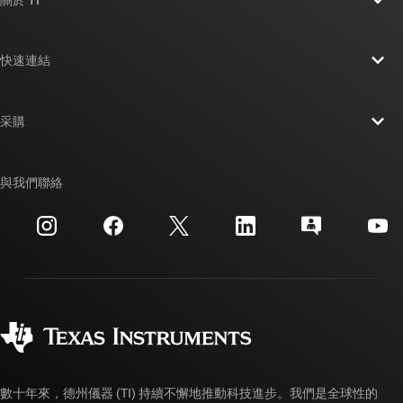
關於 TI 概覽
快速連結
人才招募
聯絡我們
新聞室
采購
TI E2E™ 設計支援論壇
我們的故事 | 晶片幕後
TI API 套件
交互參考搜索
與我們聯絡
活動
myTI 公司帳戶
客戶支援中心
投資人關系
運送、付款與稅金
封裝
製造
訂購 FAQ
品質與可靠性
企業公民
授權經銷商
myTI 帳戶常見問題解答
數十年來，德州儀器 (TI) 持續不懈地推動科技進步。我們是全球性的