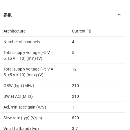
Architecture
Current FB
Number of channels
4
Total supply voltage (+5 V =
5
5, ±5 V = 10) (min) (V)
Total supply voltage (+5 V =
12
5, ±5 V = 10) (max) (V)
GBW (typ) (MHz)
210
BW at Acl (MHz)
210
Acl, min spec gain (V/V)
1
Slew rate (typ) (V/µs)
820
Vn at flatband (typ)
3.7