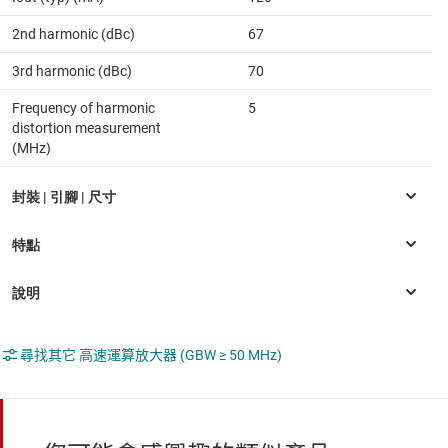
2nd harmonic (dBc)
67
3rd harmonic (dBc)
70
Frequency of harmonic
5
distortion measurement
(MHz)
尋找其它 高速運算放大器 (GBW ≥ 50 MHz)