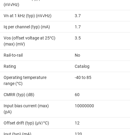
(nV√Hz)
Vn at 1 kHz (typ) (nV√Hz)
3.7
Iq per channel (typ) (mA)
1.7
Vos (offset voltage at 25°C)
3.5
(max) (mV)
Rail-to-rail
No
Rating
Catalog
Operating temperature
-40 to 85
range (°C)
CMRR (typ) (dB)
60
Input bias current (max)
10000000
(pA)
Offset drift (typ) (µV/°C)
12
Iout (typ) (mA)
120