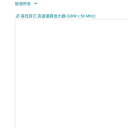
Rating
Cata
尋找其它 高速運算放大器 (GBW ≥ 50 MHz)
Operating temperature range (°C)
-40 t
CMRR (typ) (dB)
67
Input bias current (max) (pA)
160
Offset drift (typ) (µV/°C)
15
Iout (typ) (mA)
40
2nd harmonic (dBc)
88
3rd harmonic (dBc)
89
Frequency of harmonic distortion
1
measurement (MHz)