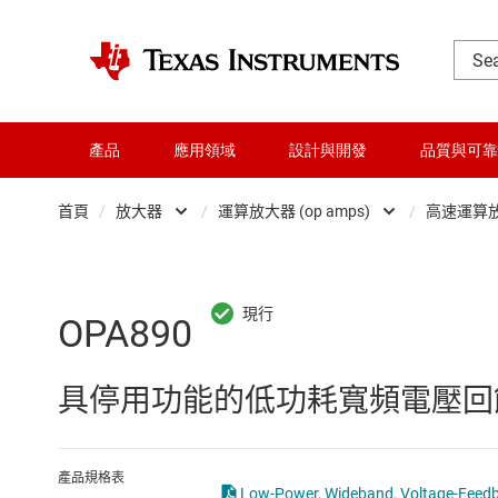
產品
應用領域
設計與開發
品質與可靠
首頁
/
放大器
/
運算放大器 (op amps)
/
高速運算放大器
DLP 產品
Other amplifiers
交換器與多工器
儀器放大器
OPA890
介面
全差分放大器
具停用功能的低功耗寬頻電壓回
射頻 (RF) 與微波
可編程與可變增益放大器 (P
微控制器 (MCU) 與處理器
差分放大器
產品規格表
Low-Power, Wideband, Voltage-Feedba