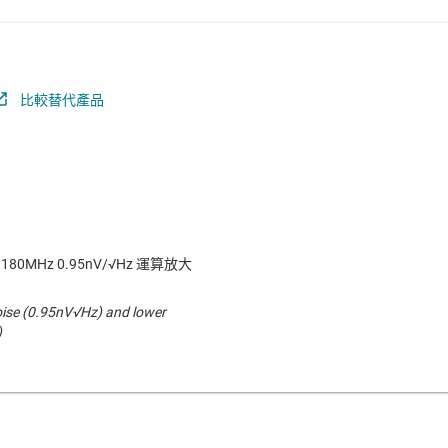
比較替代產品
80MHz 0.95nV/√Hz 運算放大
ise (0.95nV√Hz) and lower
)