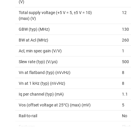
(V)
Total supply voltage (+5 V = 5, ±5 V = 10)
12
(max) (V)
GBW (typ) (MHz)
130
BW at Acl (MHz)
260
Acl, min spec gain (V/V)
1
Slew rate (typ) (V/µs)
500
Vn at flatband (typ) (nV√Hz)
8
Vn at 1 kHz (typ) (nV√Hz)
8
Iq per channel (typ) (mA)
1.1
Vos (offset voltage at 25°C) (max) (mV)
5
Rail-to-rail
No
Features
Shu