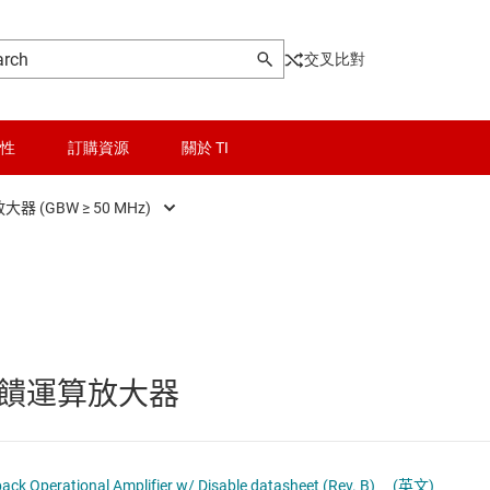
交叉比對
性
訂購資源
關於 TI
 (GBW ≥ 50 MHz)
晶粒與晶圓服務
一般用途運算放大器
無線連線
功率運算放大器
被動和離散
精密運算放大器 (Vos < 1mV)
饋運算放大器
GA 與 VGA)
邏輯和電壓轉換
音訊運算放大器
隔離
高速運算放大器 (GBW ≥ 50 MHz)
ck Operational Amplifier w/ Disable datasheet (Rev. B)
(英文)