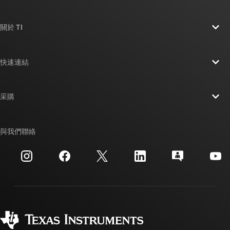
關於 TI
關於 TI 概覽
快速連結
人才招募
聯絡我們
新聞室
采購
TI E2E™ 設計支援論壇
我們的故事 | 晶片幕後
TI API 套件
交互參考搜索
與我們聯絡
活動
myTI 公司帳戶
客戶支援中心
投資人關系
運送、付款與稅金
封裝
製造
訂購 FAQ
品質與可靠性
企業公民
授權經銷商
myTI 帳戶常見問題解答