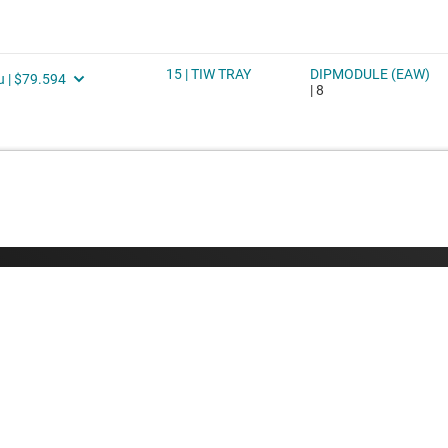
采購
與我們聯絡
TI API 套件
支援論壇
myTI 公司帳戶