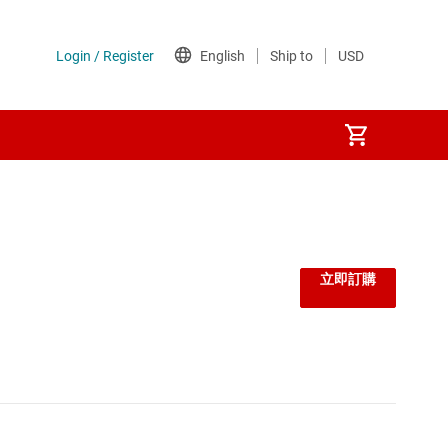
監控器和重設 IC
線性與低壓差 (LDO) 穩壓器
立即訂購
負載開關
閘極驅動器
電壓參考