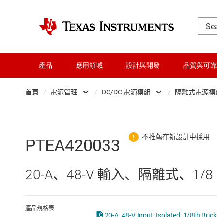
產品
應用領域
設計與開發
品質與可靠
首頁
/
電源管理
/
DC/DC 電源模組
/
隔離式電源模組
DLP 產品
AC/DC 切換穩壓器
交換器與多工器
DC/DC 切換穩壓器
PTEA420033
介面
DC/DC 電源模組
20-A、48-V 輸入、隔離式、1/8
射頻 (RF) 與微波
DDR 記憶體電源 IC
微控制器 (MCU) 與處理器
LCD 及 OLED 顯示
產品規格表
20-A, 48-V Input, Isolated