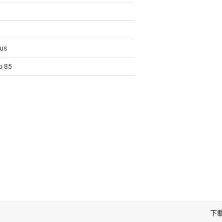
us
o 85