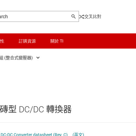
交叉比對
性
訂購資源
關於 TI
 (整合式變壓器)
晶粒與晶圓服務
隔離式電源模組 (整合式變壓器)
Other power management
無線連線
電源模組 (整合式電感器)
乙太網路供電 (PoE) IC
被動和離散
低壓側開關
 磚型 DC/DC 轉換器
邏輯和電壓轉換
功率級
器電源和驅動器
隔離
固態繼電器
, 1/8th Brick DC-DC Converter datasheet (Rev. C)
(英文)