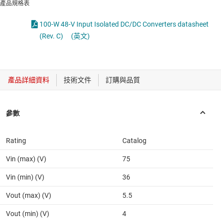
產品規格表
100-W 48-V Input Isolated DC/DC Converters datasheet
(Rev. C)
(英文)
Rating
Catalog
Vin (max) (V)
75
Vin (min) (V)
36
Vout (max) (V)
5.5
Vout (min) (V)
4