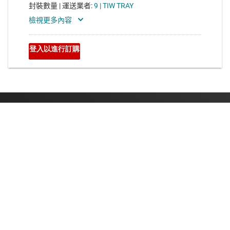
關於 TI
關於 TI 概覽
快速連結
人才招募
聯絡我們
新聞室
采購
TI E2E™ 設計支援論壇
我們的故事 | 晶片幕後