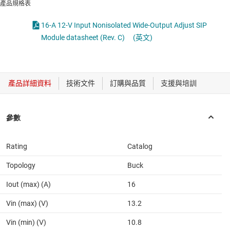
產品規格表
16-A 12-V Input Nonisolated Wide-Output Adjust SIP
Module datasheet (Rev. C)
(英文)
Rating
Catalog
Topology
Buck
Iout (max) (A)
16
Vin (max) (V)
13.2
Vin (min) (V)
10.8