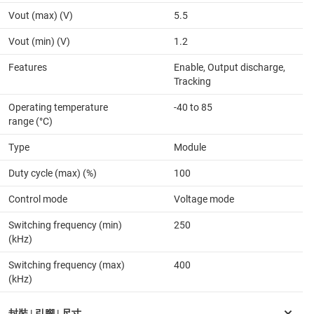
Vout (max) (V)
5.5
Vout (min) (V)
1.2
Features
Enable, Output discharge,
Tracking
Operating temperature
-40 to 85
range (°C)
Type
Module
Duty cycle (max) (%)
100
Control mode
Voltage mode
Switching frequency (min)
250
(kHz)
Switching frequency (max)
400
(kHz)