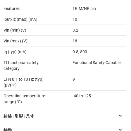
Features
TRIM/NR pin
Iout/Iz (max) (mA)
10
Vin (min) (V)
3.2
Vin (max) (V)
18
Iq (typ) (mA)
0.8, 800
TI functional safety
Functional Safety-Capable
category
LFN 0.1 to 10 Hz (typ)
9
(µVPP)
Operating temperature
-40 to 125
range (°C)