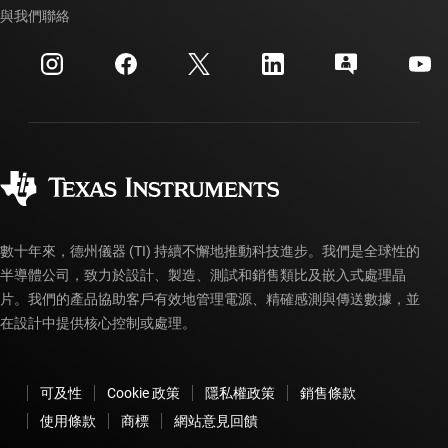
交互參考搜索
與我們聯絡
活動
myTI 公司帳戶
客戶支援中心
投資人關系
運送、付款與稅金
封裝
製造
訂購 FAQ
品質與可靠性
企業公民
授權經銷商
myTI 帳戶常見問題解答
數十年來，德州儀器 (TI) 持續不懈地推動科技進步。我們是全球性的
半導體公司，致力於設計、製造、測試和銷售類比及嵌入式處理晶
片。我們的產品協助客戶有效地管理電源、精確感測與傳送數據，並
在設計中提供核心控制或處理。
可及性
Cookie 政策
隱私權政策
銷售條款
使用條款
商標
網站意見回饋