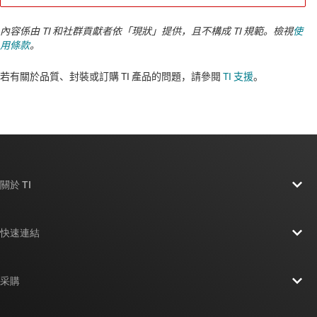
內容係由 TI 和社群貢獻者依「現狀」提供，且不構成 TI 規範。檢視
使
用條款
。
若有關於品質、封裝或訂購 TI 產品的問題，請參閱
TI 支援
。​​​​​​​​​​​​​​
關於 TI
關於 TI 概覽
快速連結
人才招募
聯絡我們
新聞室
采購
TI E2E™ 設計支援論壇
我們的故事 | 晶片幕後
TI API 套件