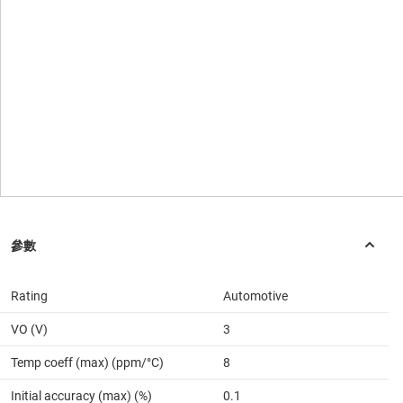
Rating
Automotive
VO (V)
3
Temp coeff (max) (ppm/°C)
8
Initial accuracy (max) (%)
0.1