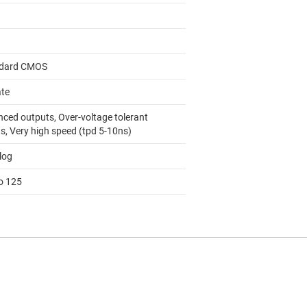
dard CMOS
ate
nced outputs, Over-voltage tolerant
s, Very high speed (tpd 5-10ns)
log
to 125