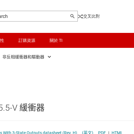
交叉比對
性
訂購資源
關於 TI
非反相緩衝器和驅動器
晶粒與晶圓服務
反相緩衝器和驅動器
輯 IC
無線連線
通用收發器
被動和離散
非反相緩衝器和驅動器
5.5-V 緩衝器
和暫存器
邏輯和電壓轉換
和收發器
隔離
 With 3-State Outputs datasheet (Rev. H)
(英文)
PDF
|
HTML