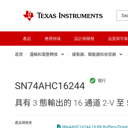
產品
應用領域
設計與開發
品質與可靠
首頁
/
邏輯和電壓轉換
/
緩衝器、驅動器和收發器
/
DLP 產品
Other logic
交換器與多工器
可配置且可編程邏
SN74AHC16244
介面
專業邏輯 IC
具有 3 態輸出的 16 通道 2-V 至 
射頻 (RF) 與微波
正反器、鎖存器
微控制器 (MCU) 與處理器
緩衝器、驅動器
產品規格表
SNx4AHC16244 16-Bit Buffers/Drivers