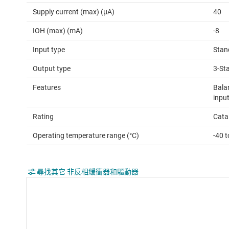
Supply current (max) (µA)
40
IOH (max) (mA)
-8
Input type
Stan
Output type
3-St
Features
Bala
input
Rating
Cata
Operating temperature range (°C)
-40 
尋找其它 非反相緩衝器和驅動器