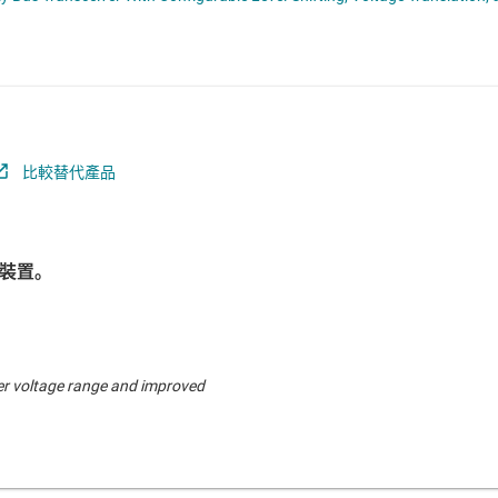
電池管理 IC
平移位器
電源管理
音訊、觸覺和壓電
馬達驅動器
比較替代產品
裝置。
er voltage range and improved