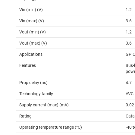
Vin (min) (V)
1.2
Vin (max) (V)
3.6
Vout (min) (V)
1.2
Vout (max) (V)
3.6
Applications
GPI
Features
Bus-h
powe
Prop delay (ns)
4.7
Technology family
AVC
Supply current (max) (mA)
0.02
Rating
Cata
Operating temperature range (°C)
-40 t