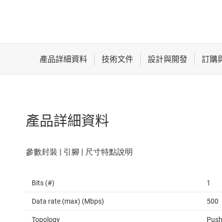
產品詳細資料
Bits (#)
1
Data rate (max) (Mbps)
500
Topology
Push