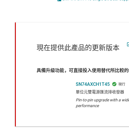
感測器
邏輯閘
放大器
電壓轉換器及電
數據轉換器
時鐘與計時
現在提供此產品的更新版本
具備升級功能，可直接投入使用替代所比較的
SN74AXCH1T45
單位元雙電源匯流排收發器
Pin-to-pin upgrade with a wid
performance