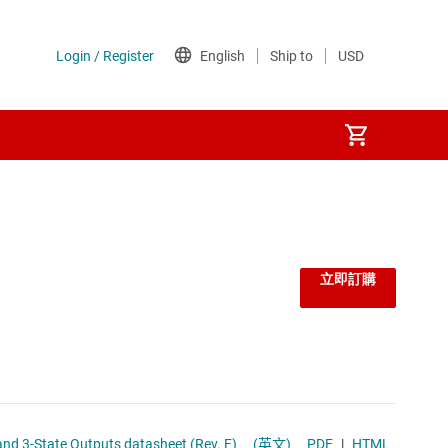
立即訂購
 Voltage Translation, and 3-State Outputs datasheet (Rev. F)
(英文)
PDF
|
HTML