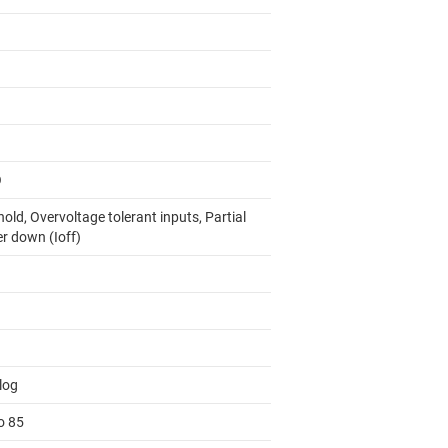
O
old, Overvoltage tolerant inputs, Partial
r down (Ioff)
log
o 85