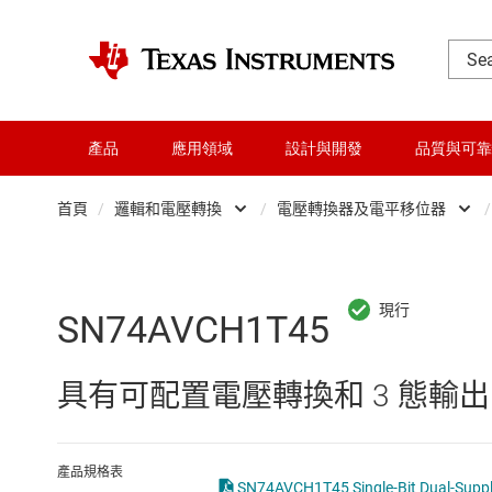
產品
應用領域
設計與開發
品質與可靠
首頁
/
邏輯和電壓轉換
/
電壓轉換器及電平移位器
/
DLP 產品
Other logic
交換器與多工器
可配置且可編程邏
SN74AVCH1T45
介面
專業邏輯 IC
具有可配置電壓轉換和 3 態輸
射頻 (RF) 與微波
正反器、鎖存器
微控制器 (MCU) 與處理器
緩衝器、驅動器
產品規格表