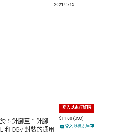
登入以進行訂購
$11.00 (USD)
於 5 針腳至 8 針腳
登入以檢視庫存
L 和 DBV 封裝的通用