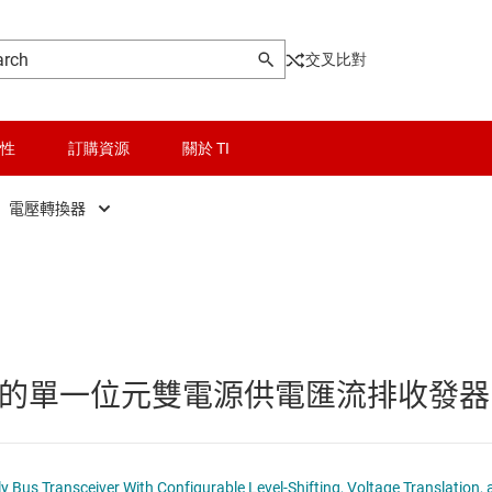
交叉比對
性
訂購資源
關於 TI
電壓轉換器
晶粒與晶圓服務
接地位準轉換器
輯 IC
無線連線
電壓轉換器
被動和離散
出的單一位元雙電源供電匯流排收發器
和暫存器
邏輯和電壓轉換
和收發器
隔離
SN74AVCH1T45 Single-Bit Dual-Supply Bus Transceiver With Configurable Level-Shifting,