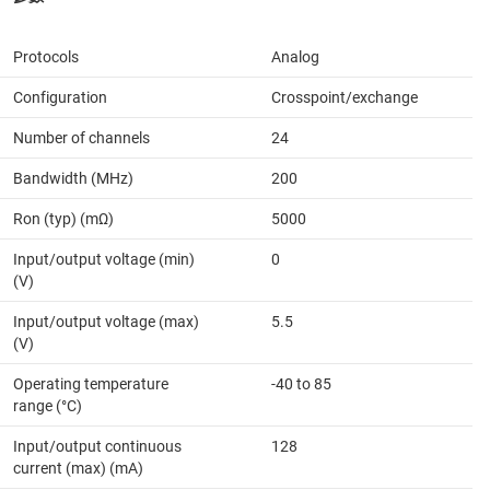
Protocols
Analog
Configuration
Crosspoint/exchange
Number of channels
24
Bandwidth (MHz)
200
Ron (typ) (mΩ)
5000
Input/output voltage (min)
0
(V)
Input/output voltage (max)
5.5
(V)
Operating temperature
-40 to 85
range (°C)
Input/output continuous
128
current (max) (mA)