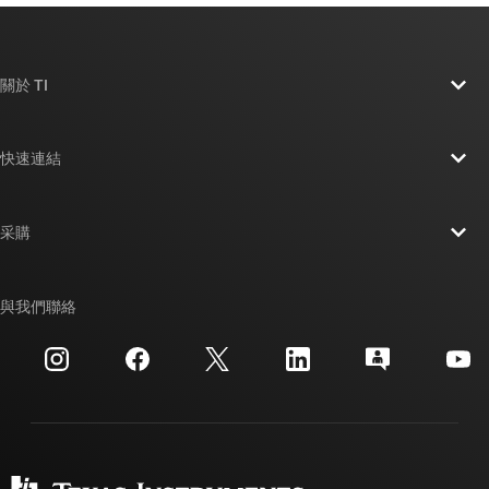
關於 TI
關於 TI 概覽
快速連結
人才招募
聯絡我們
新聞室
采購
TI E2E™ 設計支援論壇
我們的故事 | 晶片幕後
TI API 套件
交互參考搜索
與我們聯絡
活動
myTI 公司帳戶
客戶支援中心
投資人關系
運送、付款與稅金
封裝
製造
訂購 FAQ
品質與可靠性
企業公民
授權經銷商