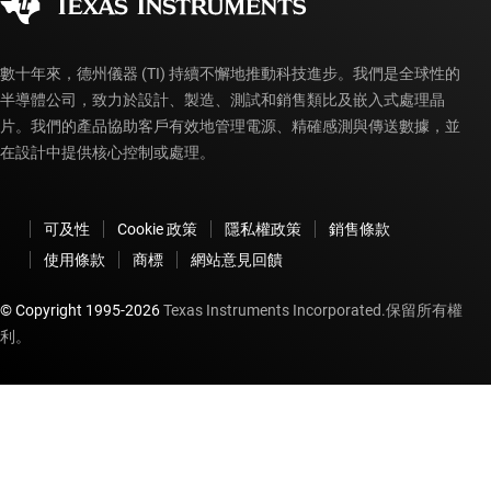
myTI 帳戶常見問題解答
數十年來，德州儀器 (TI) 持續不懈地推動科技進步。我們是全球性的
半導體公司，致力於設計、製造、測試和銷售類比及嵌入式處理晶
片。我們的產品協助客戶有效地管理電源、精確感測與傳送數據，並
在設計中提供核心控制或處理。
可及性
Cookie 政策
隱私權政策
銷售條款
使用條款
商標
網站意見回饋
© Copyright 1995-
2026
Texas Instruments Incorporated.保留所有權
利。