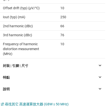
Offset drift (typ) (µV/°C)
10
Iout (typ) (mA)
250
2nd harmonic (dBc)
66
3rd harmonic (dBc)
76
Frequency of harmonic
10
distortion measurement
(MHz)
尋找其它 高速運算放大器 (GBW ≥ 50 MHz)