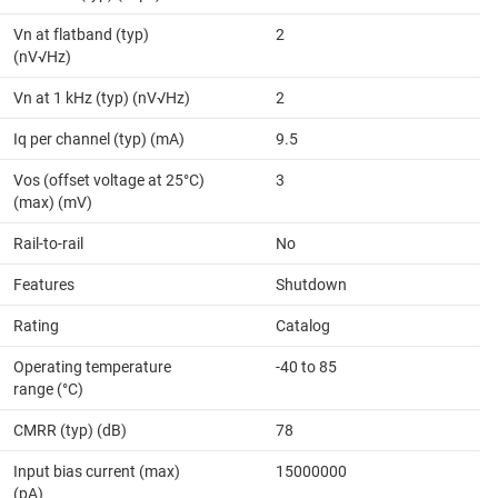
Vn at flatband (typ)
2
(nV√Hz)
Vn at 1 kHz (typ) (nV√Hz)
2
Iq per channel (typ) (mA)
9.5
Vos (offset voltage at 25°C)
3
(max) (mV)
Rail-to-rail
No
Features
Shutdown
Rating
Catalog
Operating temperature
-40 to 85
range (°C)
CMRR (typ) (dB)
78
Input bias current (max)
15000000
(pA)