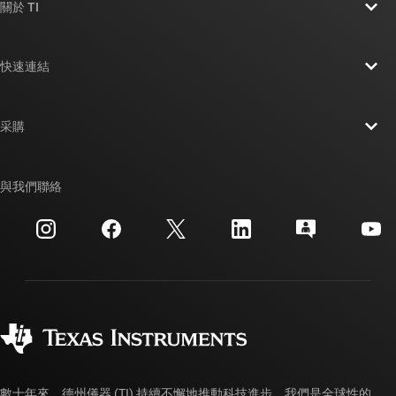
關於 TI
關於 TI 概覽
快速連結
人才招募
聯絡我們
新聞室
采購
TI E2E™ 設計支援論壇
我們的故事 | 晶片幕後
TI API 套件
交互參考搜索
與我們聯絡
活動
myTI 公司帳戶
客戶支援中心
投資人關系
運送、付款與稅金
封裝
製造
訂購 FAQ
品質與可靠性
企業公民
授權經銷商
myTI 帳戶常見問題解答
數十年來，德州儀器 (TI) 持續不懈地推動科技進步。我們是全球性的