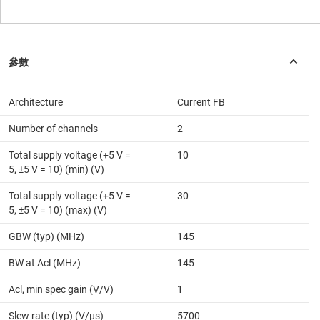
Architecture
Current FB
Number of channels
2
Total supply voltage (+5 V =
10
5, ±5 V = 10) (min) (V)
Total supply voltage (+5 V =
30
5, ±5 V = 10) (max) (V)
GBW (typ) (MHz)
145
BW at Acl (MHz)
145
Acl, min spec gain (V/V)
1
Slew rate (typ) (V/µs)
5700