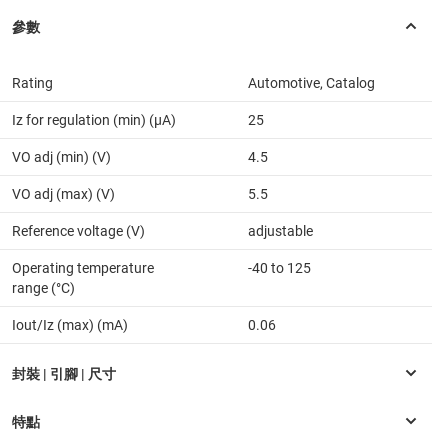
Rating
Automotive, Catalog
Iz for regulation (min) (µA)
25
VO adj (min) (V)
4.5
VO adj (max) (V)
5.5
Reference voltage (V)
adjustable
Operating temperature
-40 to 125
range (°C)
Iout/Iz (max) (mA)
0.06