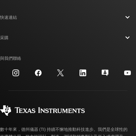
關於 TI 概覽
快速連結
人才招募
聯絡我們
新聞室
采購
TI E2E™ 設計支援論壇
我們的故事 | 晶片幕後
TI API 套件
交互參考搜索
與我們聯絡
活動
myTI 公司帳戶
客戶支援中心
投資人關系
運送、付款與稅金
封裝
製造
訂購 FAQ
品質與可靠性
企業公民
授權經銷商
myTI 帳戶常見問題解答
數十年來，德州儀器 (TI) 持續不懈地推動科技進步。我們是全球性的