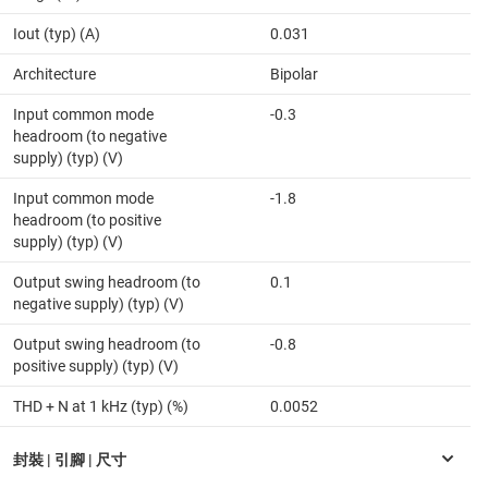
Iout (typ) (A)
0.031
Architecture
Bipolar
Input common mode
-0.3
headroom (to negative
supply) (typ) (V)
Input common mode
-1.8
headroom (to positive
supply) (typ) (V)
Output swing headroom (to
0.1
negative supply) (typ) (V)
Output swing headroom (to
-0.8
positive supply) (typ) (V)
THD + N at 1 kHz (typ) (%)
0.0052