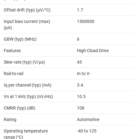
Offset drift (typ) (µV/°C)
1.7
Input bias current (max)
1500000
(pA)
GBW (typ) (MHz)
6
Features
High Cload Drive
Slew rate (typ) (V/µs)
45
Rail-to-rail
In to V-
Iq per channel (typ) (mA)
3.4
Vn at 1 kHz (typ) (nV√Hz)
10.5
CMRR (typ) (dB)
108
Rating
Automotive
Operating temperature
-40 to 125
range (°C)