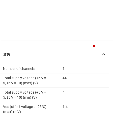
Number of channels
1
Total supply voltage (+5 V =
44
5, ±5 V = 10) (max) (V)
Total supply voltage (+5 V =
4
5, ±5 V = 10) (min) (V)
Vos (offset voltage at 25°C)
1.4
(max) (mV)