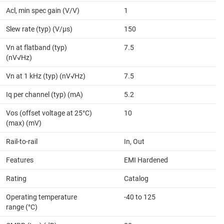
Acl, min spec gain (V/V)
1
Slew rate (typ) (V/µs)
150
Vn at flatband (typ)
7.5
(nV√Hz)
Vn at 1 kHz (typ) (nV√Hz)
7.5
Iq per channel (typ) (mA)
5.2
Vos (offset voltage at 25°C)
10
(max) (mV)
Rail-to-rail
In, Out
Features
EMI Hardened
Rating
Catalog
Operating temperature
-40 to 125
range (°C)