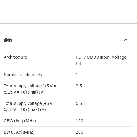
Architecture
FET / CMOS Input, Voltage
FB
Number of channels
1
Total supply voltage (+5 V =
2.5
5, ±5 V = 10) (min) (V)
Total supply voltage (+5 V =
5.5
5, ±5 V = 10) (max) (V)
GBW (typ) (MHz)
100
BW at Acl (MHz)
200