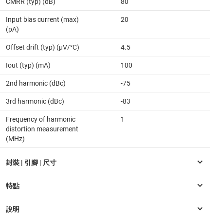
CMRR (typ) (dB)
80
Input bias current (max)
20
(pA)
Offset drift (typ) (µV/°C)
4.5
Iout (typ) (mA)
100
2nd harmonic (dBc)
-75
3rd harmonic (dBc)
-83
Frequency of harmonic
1
distortion measurement
(MHz)