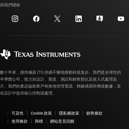
交互參考搜索
與我們聯絡
活動
myTI 公司帳戶
客戶支援中心
投資人關系
運送、付款與稅金
封裝
製造
訂購 FAQ
品質與可靠性
企業公民
授權經銷商
myTI 帳戶常見問題解答
數十年來，德州儀器 (TI) 持續不懈地推動科技進步。我們是全球性的
半導體公司，致力於設計、製造、測試和銷售類比及嵌入式處理晶
片。我們的產品協助客戶有效地管理電源、精確感測與傳送數據，並
在設計中提供核心控制或處理。
可及性
Cookie 政策
隱私權政策
銷售條款
使用條款
商標
網站意見回饋