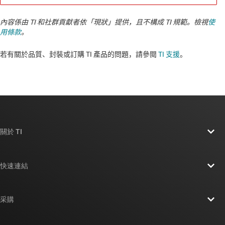
內容係由 TI 和社群貢獻者依「現狀」提供，且不構成 TI 規範。檢視
使
用條款
。
若有關於品質、封裝或訂購 TI 產品的問題，請參閱
TI 支援
。​​​​​​​​​​​​​​
關於 TI
關於 TI 概覽
快速連結
人才招募
聯絡我們
新聞室
采購
TI E2E™ 設計支援論壇
我們的故事 | 晶片幕後
TI API 套件