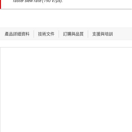
faster slew rate (190 V/µs).