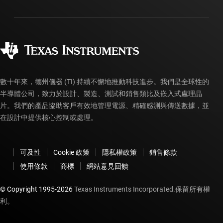
封裝
製造
訂購 FAQ
品質與可靠性
企業公民
授權經銷商
myTI 帳戶常見問題解答
數十年來，德州儀器 (TI) 持續不懈地推動科技進步。我們是全球性的
半導體公司，致力於設計、製造、測試和銷售類比及嵌入式處理晶
片。我們的產品協助客戶有效地管理電源、精確感測與傳送數據，並
在設計中提供核心控制或處理。
可及性
Cookie 政策
隱私權政策
銷售條款
使用條款
商標
網站意見回饋
© Copyright 1995-
2026
Texas Instruments Incorporated.保留所有權
利。