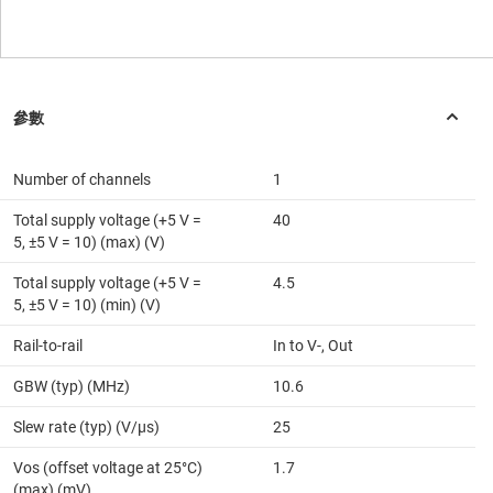
Number of channels
1
Total supply voltage (+5 V =
40
5, ±5 V = 10) (max) (V)
Total supply voltage (+5 V =
4.5
5, ±5 V = 10) (min) (V)
Rail-to-rail
In to V-, Out
GBW (typ) (MHz)
10.6
Slew rate (typ) (V/µs)
25
Vos (offset voltage at 25°C)
1.7
(max) (mV)