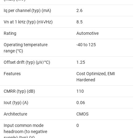
Iq per channel (typ) (mA)
2.6
Vn at 1 kHz (typ) (nV√Hz)
8.5
Rating
Automotive
Operating temperature
-40 to 125
range (°C)
Offset drift (typ) (µV/°C)
1.25
Features
Cost Optimized, EMI
Hardened
CMRR (typ) (dB)
110
Iout (typ) (A)
0.06
Architecture
CMOS
Input common mode
0
headroom (to negative
supply) (typ) (V)