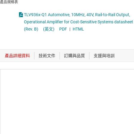
產品規格表
TLV936x-Q1 Automotive, 10MHz, 40V, Rail-to-Rail Output,
Operational Amplifier for Cost-Sensitive Systems datasheet
(Rev. B)
(英文)
PDF
|
HTML