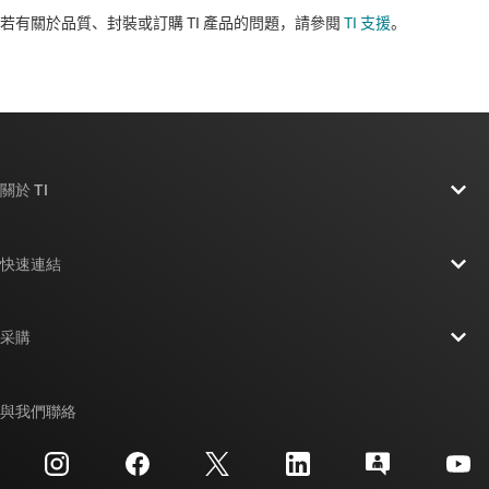
若有關於品質、封裝或訂購 TI 產品的問題，請參閱
TI 支援
。​​​​​​​​​​​​​​
關於 TI
關於 TI 概覽
快速連結
人才招募
聯絡我們
新聞室
采購
TI E2E™ 設計支援論壇
我們的故事 | 晶片幕後
TI API 套件
交互參考搜索
與我們聯絡
活動
myTI 公司帳戶
客戶支援中心
投資人關系
運送、付款與稅金