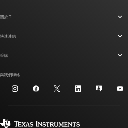
關於 TI
關於 TI 概覽
快速連結
人才招募
聯絡我們
新聞室
采購
TI E2E™ 設計支援論壇
我們的故事 | 晶片幕後
TI API 套件
交互參考搜索
與我們聯絡
活動
myTI 公司帳戶
客戶支援中心
投資人關系
運送、付款與稅金
封裝
製造
訂購 FAQ
品質與可靠性
企業公民
授權經銷商
myTI 帳戶常見問題解答