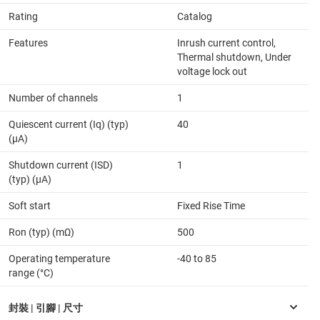
Rating
Catalog
Features
Inrush current control,
Thermal shutdown, Under
voltage lock out
Number of channels
1
Quiescent current (Iq) (typ)
40
(µA)
Shutdown current (ISD)
1
(typ) (µA)
Soft start
Fixed Rise Time
Ron (typ) (mΩ)
500
Operating temperature
-40 to 85
range (°C)