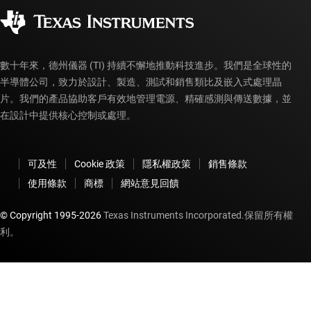
企業公民
授權經銷商
myTI 帳戶常見問題解答
數十年來，德州儀器 (TI) 持續不懈地推動科技進步。我們是全球性的
半導體公司，致力於設計、製造、測試和銷售類比及嵌入式處理晶
片。我們的產品協助客戶有效地管理電源、精確感測與傳送數據，並
在設計中提供核心控制或處理。
可及性
Cookie 政策
隱私權政策
銷售條款
使用條款
商標
網站意見回饋
© Copyright 1995-
2026
Texas Instruments Incorporated.保留所有權
利。