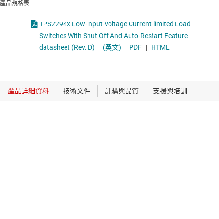
產品規格表
TPS2294x Low-input-voltage Current-limited Load
Switches With Shut Off And Auto-Restart Feature
datasheet (Rev. D)
(英文)
PDF
|
HTML