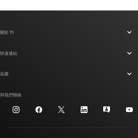
關於 TI
關於 TI 概覽
快速連結
人才招募
聯絡我們
新聞室
采購
TI E2E™ 設計支援論壇
我們的故事 | 晶片幕後
TI API 套件
交互參考搜索
與我們聯絡
活動
myTI 公司帳戶
客戶支援中心
投資人關系
運送、付款與稅金
封裝
製造
訂購 FAQ
品質與可靠性