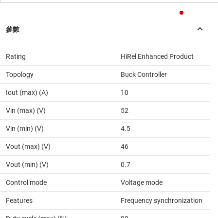
Rating
HiRel Enhanced Product
Topology
Buck Controller
Iout (max) (A)
10
Vin (max) (V)
52
Vin (min) (V)
4.5
Vout (max) (V)
46
Vout (min) (V)
0.7
Control mode
Voltage mode
Features
Frequency synchronization