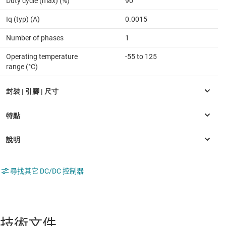
Duty cycle (max) (%)
90
Iq (typ) (A)
0.0015
Number of phases
1
Operating temperature
-55 to 125
range (°C)
尋找其它 DC/DC 控制器
技術文件