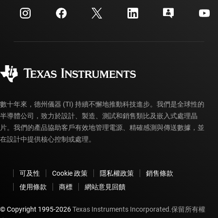
myTI 公司帳戶
客戶支援中心
投資人關系
運送、付款與稅金
封裝
製造
訂購 FAQ
品質與可靠性
企業公民
授權經銷商
myTI 帳戶常見問題解答
數十年來，德州儀器 (TI) 持續不懈地推動科技進步。我們是全球性的
半導體公司，致力於設計、製造、測試和銷售類比及嵌入式處理晶
片。我們的產品協助客戶有效地管理電源、精確感測與傳送數據，並
在設計中提供核心控制或處理。
可及性
Cookie 政策
隱私權政策
銷售條款
使用條款
商標
網站意見回饋
© Copyright 1995-
2026
Texas Instruments Incorporated.保留所有權