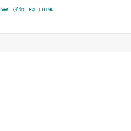
電源保護開關與控制器
atasheet
(英文)
PDF
|
HTML
高壓側開關和控制器