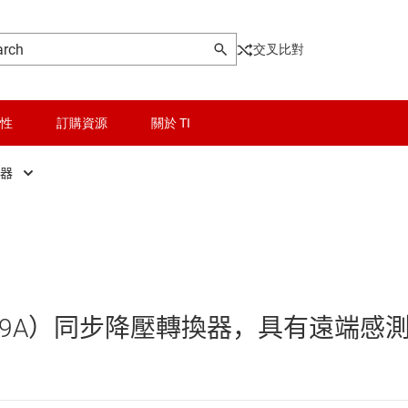
交叉比對
性
訂購資源
關於 TI
換器
晶粒與晶圓服務
DC/DC 控制器
Other power management
無線連線
DC/DC 轉換器
乙太網路供電 (PoE) IC
被動和離散
低壓側開關
最大 29A）同步降壓轉換器，具有遠端感
邏輯和電壓轉換
功率級
器電源和驅動器
隔離
固態繼電器