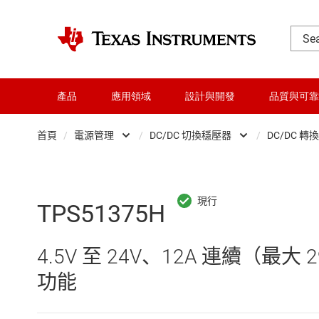
產品
應用領域
設計與開發
品質與可靠
首頁
/
電源管理
/
DC/DC 切換穩壓器
/
DC/DC 轉
DLP 產品
AC/DC 切換穩壓器
交換器與多工器
DC/DC 切換穩壓器
TPS51375H
介面
DC/DC 電源模組
4.5V 至 24V、12A 連續（
射頻 (RF) 與微波
DDR 記憶體電源 IC
功能
微控制器 (MCU) 與處理器
LCD 及 OLED 顯示