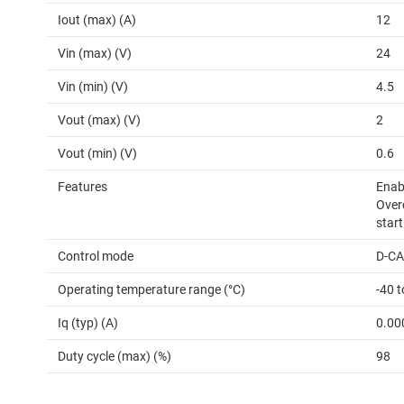
Iout (max) (A)
12
Vin (max) (V)
24
Vin (min) (V)
4.5
Vout (max) (V)
2
Vout (min) (V)
0.6
Features
Enabl
Over
start
Control mode
D-C
Operating temperature range (°C)
-40 
Iq (typ) (A)
0.00
Duty cycle (max) (%)
98