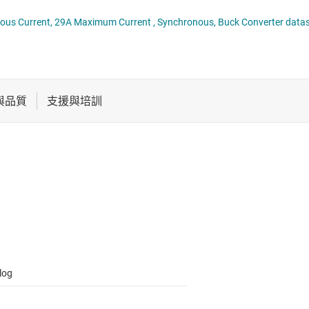
電池管理 IC
多通道 IC (PMIC)
TPS51375H 4.5V to 24V, 14A Continuous Current, 29A Maximum Current , Synchronous, Buck Converter d
電源管理
序列器
音訊、觸覺和壓電
馬達驅動器
log