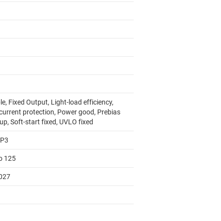
e, Fixed Output, Light-load efficiency,
current protection, Power good, Prebias
up, Soft-start fixed, UVLO fixed
AP3
to 125
027