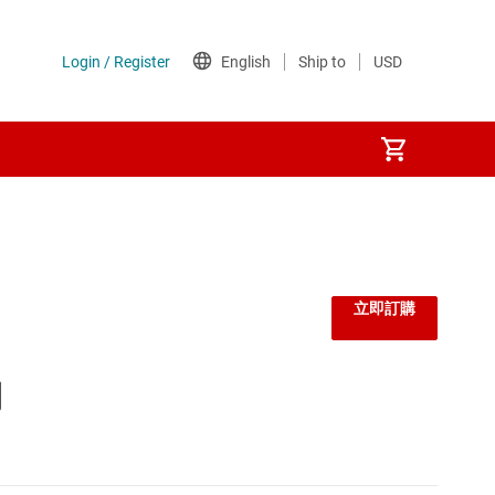
監控器和重設 IC
線性與低壓差 (LDO) 穩壓器
立即訂購
負載開關
測
閘極驅動器
電壓參考