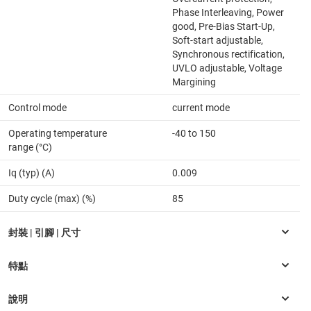
Phase Interleaving, Power
good, Pre-Bias Start-Up,
Soft-start adjustable,
Synchronous rectification,
UVLO adjustable, Voltage
Margining
Control mode
current mode
Operating temperature
-40 to 150
range (°C)
Iq (typ) (A)
0.009
Duty cycle (max) (%)
85