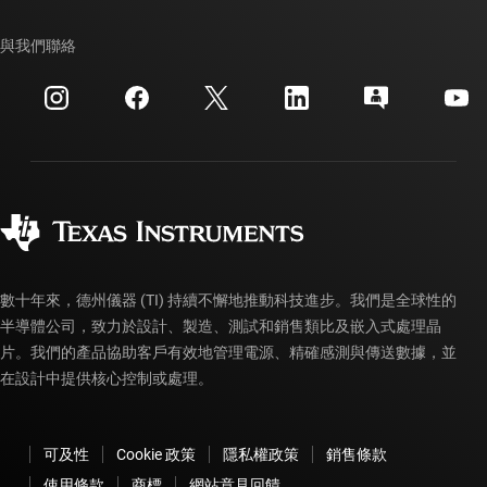
我們的故事 | 晶片幕後
TI API 套件
交互參考搜索
與我們聯絡
活動
myTI 公司帳戶
客戶支援中心
投資人關系
運送、付款與稅金
封裝
製造
訂購 FAQ
品質與可靠性
企業公民
授權經銷商
myTI 帳戶常見問題解答
數十年來，德州儀器 (TI) 持續不懈地推動科技進步。我們是全球性的
半導體公司，致力於設計、製造、測試和銷售類比及嵌入式處理晶
片。我們的產品協助客戶有效地管理電源、精確感測與傳送數據，並
在設計中提供核心控制或處理。
可及性
Cookie 政策
隱私權政策
銷售條款
使用條款
商標
網站意見回饋