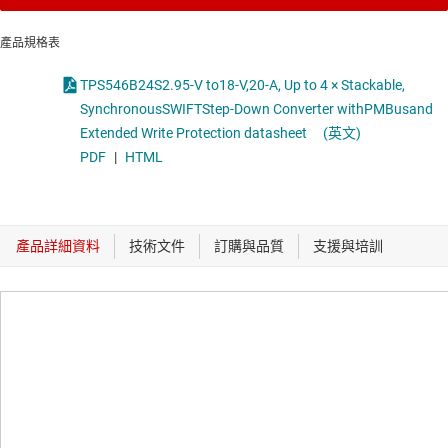
產品規格表
TPS546B24S2.95-V to18-V,20-A, Up to 4 × Stackable,
SynchronousSWIFTStep-Down Converter withPMBusand
Extended Write Protection datasheet
(英文)
PDF
|
HTML