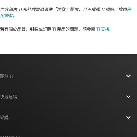
內容係由 TI 和社群貢獻者依「現狀」提供，且不構成 TI 規範。檢視
使
用條款
。
若有關於品質、封裝或訂購 TI 產品的問題，請參閱
TI 支援
。​​​​​​​​​​​​​​
關於 TI
關於 TI 概覽
快速連結
人才招募
聯絡我們
新聞室
采購
TI E2E™ 設計支援論壇
我們的故事 | 晶片幕後
TI API 套件