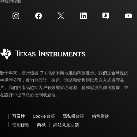
交互參考搜索
與我們聯絡
活動
myTI 公司帳戶
客戶支援中心
投資人關系
運送、付款與稅金
封裝
製造
訂購 FAQ
品質與可靠性
企業公民
授權經銷商
myTI 帳戶常見問題解答
數十年來，德州儀器 (TI) 持續不懈地推動科技進步。我們是全球性的
半導體公司，致力於設計、製造、測試和銷售類比及嵌入式處理晶
片。我們的產品協助客戶有效地管理電源、精確感測與傳送數據，並
在設計中提供核心控制或處理。
可及性
Cookie 政策
隱私權政策
銷售條款
使用條款
商標
網站意見回饋