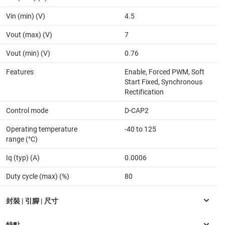
Vin (min) (V)
4.5
Vout (max) (V)
7
Vout (min) (V)
0.76
Features
Enable, Forced PWM, Soft
Start Fixed, Synchronous
Rectification
Control mode
D-CAP2
Operating temperature
-40 to 125
range (°C)
Iq (typ) (A)
0.0006
Duty cycle (max) (%)
80