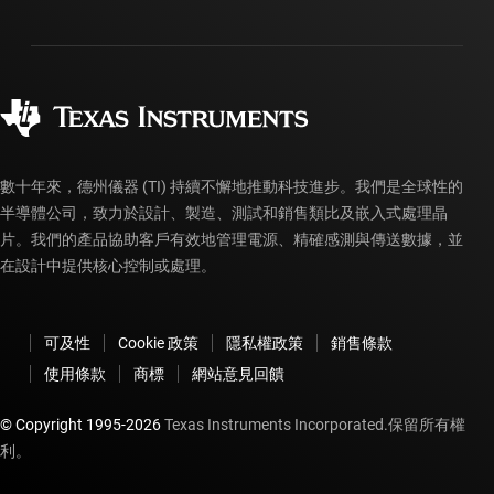
運送、付款與稅金
封裝
製造
訂購 FAQ
品質與可靠性
企業公民
授權經銷商
myTI 帳戶常見問題解答
數十年來，德州儀器 (TI) 持續不懈地推動科技進步。我們是全球性的
半導體公司，致力於設計、製造、測試和銷售類比及嵌入式處理晶
片。我們的產品協助客戶有效地管理電源、精確感測與傳送數據，並
在設計中提供核心控制或處理。
可及性
Cookie 政策
隱私權政策
銷售條款
使用條款
商標
網站意見回饋
© Copyright 1995-
2026
Texas Instruments Incorporated.保留所有權
利。