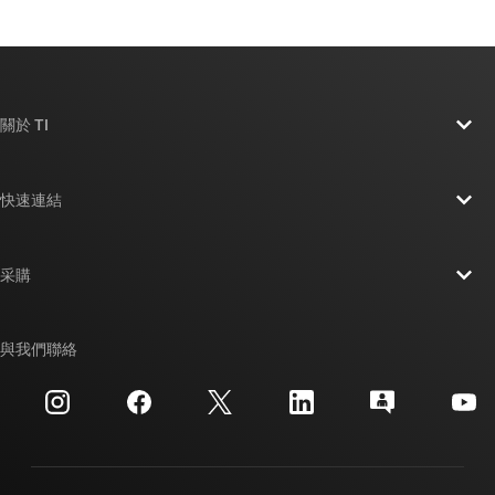
關於 TI
關於 TI 概覽
快速連結
人才招募
聯絡我們
新聞室
采購
TI E2E™ 設計支援論壇
我們的故事 | 晶片幕後
TI API 套件
交互參考搜索
與我們聯絡
活動
myTI 公司帳戶
客戶支援中心
投資人關系
運送、付款與稅金
封裝
製造
訂購 FAQ
品質與可靠性