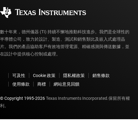
企業公民
授權經銷商
myTI 帳戶常見問題解答
數十年來，德州儀器 (TI) 持續不懈地推動科技進步。我們是全球性的
半導體公司，致力於設計、製造、測試和銷售類比及嵌入式處理晶
片。我們的產品協助客戶有效地管理電源、精確感測與傳送數據，並
在設計中提供核心控制或處理。
可及性
Cookie 政策
隱私權政策
銷售條款
使用條款
商標
網站意見回饋
© Copyright 1995-
2026
Texas Instruments Incorporated.保留所有權
利。