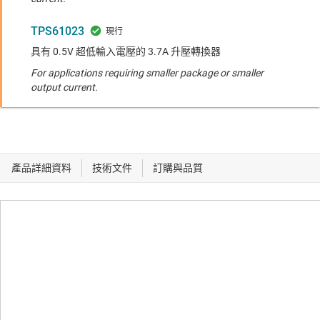
TPS61023
具有 0.5V 超低輸入電壓的 3.7A 升壓轉換器
For applications requiring smaller package or smaller
output current.