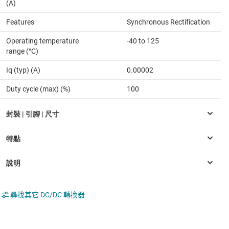
(A)
Features
Synchronous Rectification
Operating temperature
-40 to 125
range (°C)
Iq (typ) (A)
0.00002
Duty cycle (max) (%)
100
尋找其它 DC/DC 轉換器