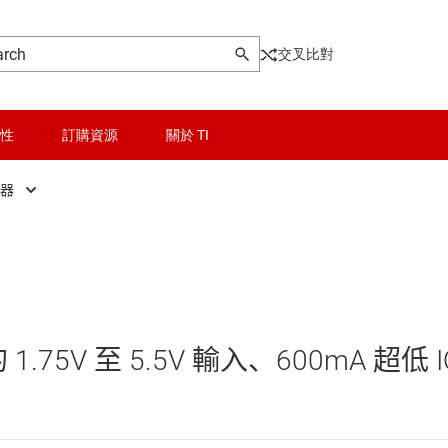
交叉比對
性
訂購資源
關於 TI
換器
晶粒與晶圓服務
DC/DC 控制器
Other power management
無線連線
DC/DC 轉換器
乙太網路供電 (PoE) IC
被動和離散
低壓側開關
 1.75V 至 5.5V 輸入、600mA 超低 I
邏輯和電壓轉換
功率級
器電源和驅動器
隔離
固態繼電器