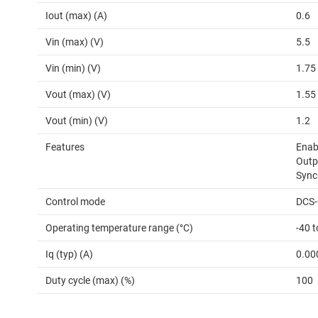
Iout (max) (A)
0.6
Vin (max) (V)
5.5
Vin (min) (V)
1.75
Vout (max) (V)
1.55
Vout (min) (V)
1.2
Features
Enabl
Outp
Sync
Control mode
DCS-
Operating temperature range (°C)
-40 
Iq (typ) (A)
0.00
Duty cycle (max) (%)
100