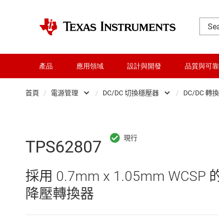
產品
應用領域
設計與開發
品質與可靠
首頁
/
電源管理
/
DC/DC 切換穩壓器
/
DC/DC 轉
DLP 產品
AC/DC 切換穩壓器
交換器與多工器
DC/DC 切換穩壓器
TPS62807
介面
DC/DC 電源模組
採用 0.7mm x 1.05mm WCSP 的
射頻 (RF) 與微波
DDR 記憶體電源 IC
降壓轉換器
微控制器 (MCU) 與處理器
LCD 及 OLED 顯示