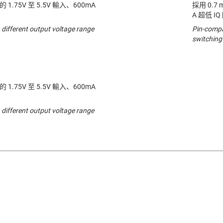
 的 1.75V 至 5.5V 輸入、600mA
採用 0.7 
A 超低 I
 different output voltage range
Pin-compat
switching
 的 1.75V 至 5.5V 輸入、600mA
 different output voltage range