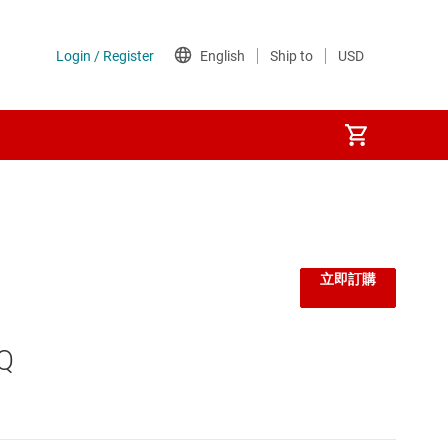
監控器和重設 IC
線性與低壓差 (LDO) 穩壓器
立即訂購
負載開關
Q
閘極驅動器
電壓參考