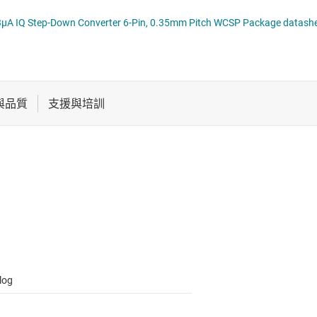
電池管理 IC
多通道 IC (PMIC)
TPS6280x 1.75V to 5.5V, 0.6A/1A, 2.3µA IQ Step-Down Converter 6-Pin, 0.35mm Pitch WCSP Pac
電源管理
序列器
音訊、觸覺和壓電
馬達驅動器
log