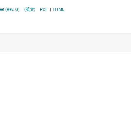
電源保護開關與控制器
kage datasheet (Rev. G)
(英文)
PDF
|
HTML
高壓側開關和控制器