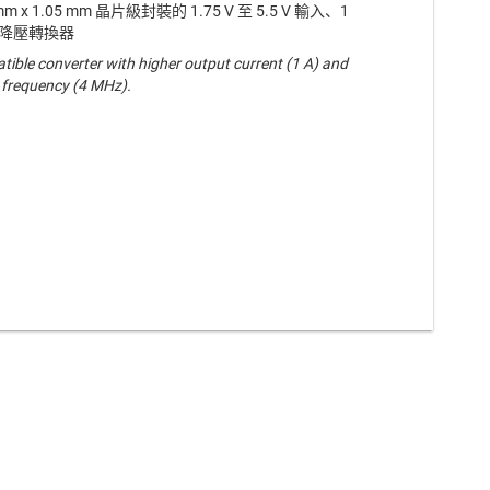
mm x 1.05 mm 晶片級封裝的 1.75 V 至 5.5 V 輸入、1
Q 降壓轉換器
ible converter with higher output current (1 A) and
 frequency (4 MHz).