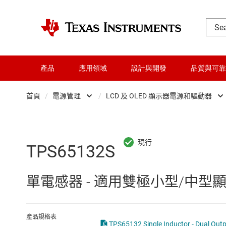
產品
應用領域
設計與開發
品質與可靠
首頁
/
電源管理
/
LCD 及 OLED 顯示器電源和驅動器
DLP 產品
AC/DC 切換穩壓器
交換器與多工器
DC/DC 切換穩壓器
TPS65132S
介面
DC/DC 電源模組
單電感器 - 適用雙極小型/中
射頻 (RF) 與微波
DDR 記憶體電源 IC
微控制器 (MCU) 與處理器
LCD 及 OLED 顯示
產品規格表