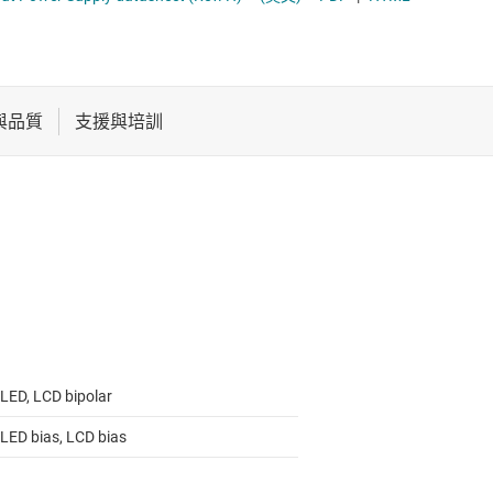
電池管理 IC
多通道 IC (PMIC)
電源管理
序列器
音訊、觸覺和壓電
馬達驅動器
ED, LCD bipolar
ED bias, LCD bias