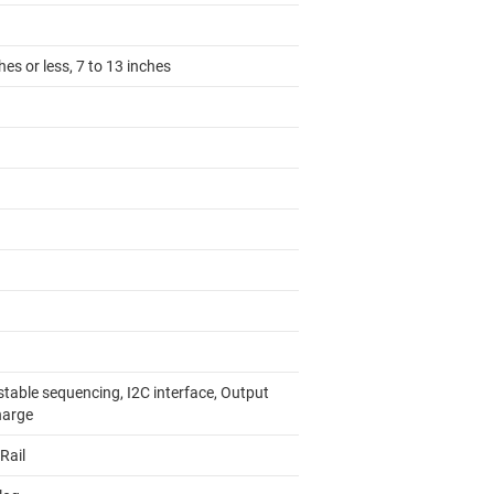
hes or less, 7 to 13 inches
stable sequencing, I2C interface, Output
harge
-Rail