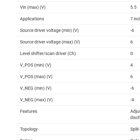
Vin (max) (V)
5.5
Applications
7 inc
Source driver voltage (min) (V)
-6
Source driver voltage (max) (V)
6
Level shifter/scan driver (Ch)
0
V_POS (min) (V)
4
V_POS (max) (V)
6
V_NEG (min) (V)
-6
V_NEG (max) (V)
-4
Features
Adju
disc
Topology
Split