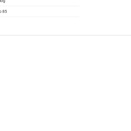
log
o 85