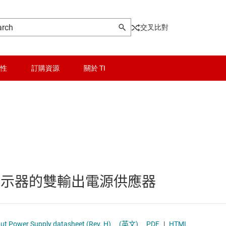
交叉比對
性
訂購資源
關於 TI
晶粒與晶圓服務
Other power management
無線連線
乙太網路供電 (PoE) IC
被動和離散
低壓側開關
型顯示器的雙輸出電源供應器
邏輯和電壓轉換
功率級
器電源和驅動器
隔離
固態繼電器
TPS65132 Single Inductor - Dual Output Power Supply datasheet (Rev. H)
(英文)
PDF
|
HTML