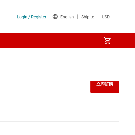
監控器和重設 IC
線性與低壓差 (LDO) 穩壓器
立即訂購
負載開關
閘極驅動器
電壓參考