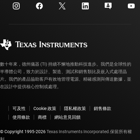
客戶支援中心
投資人關系
運送、付款與稅金
封裝
製造
訂購 FAQ
品質與可靠性
企業公民
授權經銷商
myTI 帳戶常見問題解答
數十年來，德州儀器 (TI) 持續不懈地推動科技進步。我們是全球性的
半導體公司，致力於設計、製造、測試和銷售類比及嵌入式處理晶
片。我們的產品協助客戶有效地管理電源、精確感測與傳送數據，並
在設計中提供核心控制或處理。
可及性
Cookie 政策
隱私權政策
銷售條款
使用條款
商標
網站意見回饋
© Copyright 1995-
2026
Texas Instruments Incorporated.保留所有權
利。