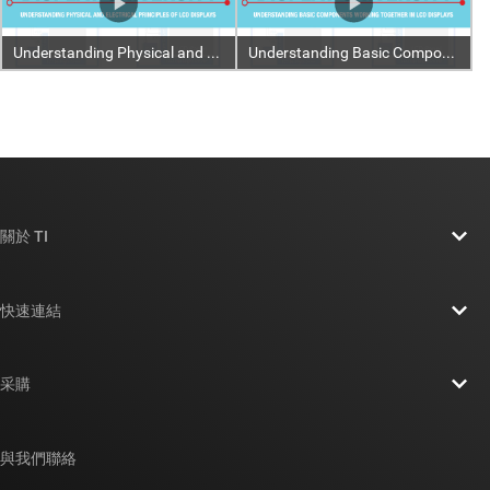
關於 TI
關於 TI 概覽
快速連結
人才招募
聯絡我們
新聞室
采購
TI E2E™ 設計支援論壇
我們的故事 | 晶片幕後
TI API 套件
交互參考搜索
與我們聯絡
活動
myTI 公司帳戶