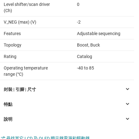
Level shifter/scan driver
0
(Ch)
V_NEG (max) (V)
-2
Features
Adjustable sequencing
Topology
Boost, Buck
Rating
Catalog
Operating temperature
-40 to 85
range (°C)
尋找其它 LCD 及 OLED 顯示器電源和驅動器