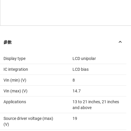
Display type
LCD unipolar
IC integration
LCD bias
Vin (min) (V)
8
Vin (max) (V)
14.7
Applications
13 to 21 inches, 21 inches
and above
Source driver voltage (max)
19
(V)