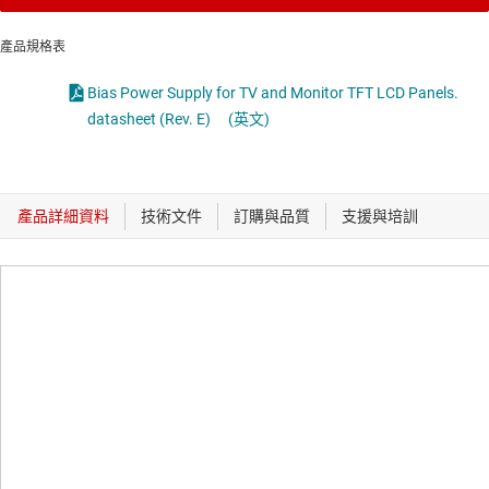
產品規格表
Bias Power Supply for TV and Monitor TFT LCD Panels.
datasheet (Rev. E)
(英文)