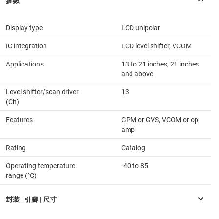
Display type
LCD unipolar
IC integration
LCD level shifter, VCOM
Applications
13 to 21 inches, 21 inches
and above
Level shifter/scan driver
13
(Ch)
Features
GPM or GVS, VCOM or op
amp
Rating
Catalog
Operating temperature
-40 to 85
range (°C)