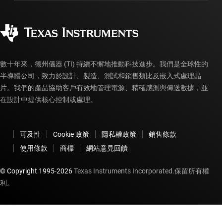
製造
訂購 FAQ
品質與可靠性
企業公民
授權經銷商
myTI 帳戶常見問題解答
數十年來，德州儀器 (TI) 持續不懈地推動科技進步。我們是全球性的
半導體公司，致力於設計、製造、測試和銷售類比及嵌入式處理晶
片。我們的產品協助客戶有效地管理電源、精確感測與傳送數據，並
在設計中提供核心控制或處理。
可及性
Cookie 政策
隱私權政策
銷售條款
使用條款
商標
網站意見回饋
© Copyright 1995-
2026
Texas Instruments Incorporated.保留所有權
利。