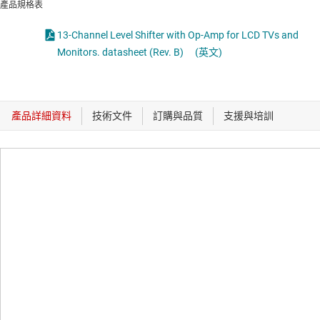
產品規格表
13-Channel Level Shifter with Op-Amp for LCD TVs and
Monitors. datasheet (Rev. B)
(英文)