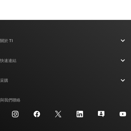
關於 TI
關於 TI 概覽
快速連結
人才招募
聯絡我們
新聞室
采購
TI E2E™ 設計支援論壇
我們的故事 | 晶片幕後
TI API 套件
交互參考搜索
與我們聯絡
活動
myTI 公司帳戶
客戶支援中心
投資人關系
運送、付款與稅金
封裝