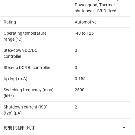
Power good, Thermal
shutdown, UVLO fixed
Rating
Automotive
Operating temperature
-40 to 125
range (°C)
Step-down DC/DC
0
controller
Step-up DC/DC controller
0
Iq (typ) (mA)
0.155
Switching frequency (max)
2500
(kHz)
Shutdown current (ISD)
2
(typ) (µA)