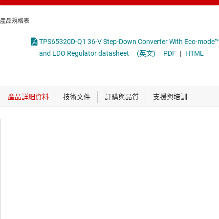
產品規格表
TPS65320D-Q1 36-V Step-Down Converter With Eco-mode™
and LDO Regulator datasheet
(英文)
PDF
|
HTML