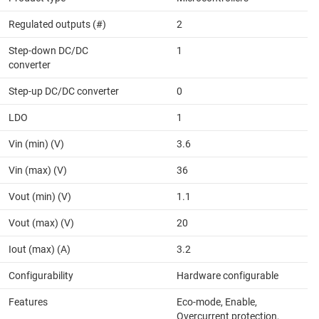
Regulated outputs (#)
2
Step-down DC/DC
1
converter
Step-up DC/DC converter
0
LDO
1
Vin (min) (V)
3.6
Vin (max) (V)
36
Vout (min) (V)
1.1
Vout (max) (V)
20
Iout (max) (A)
3.2
Configurability
Hardware configurable
Features
Eco-mode, Enable,
Overcurrent protection,