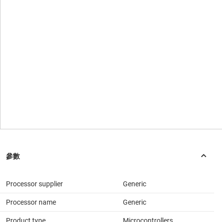
Processor supplier
Generic
Processor name
Generic
Product type
Microcontrollers