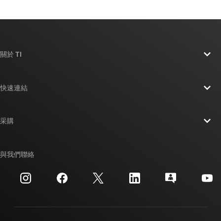
關於 TI
關於 TI 概覽
快速連結
人才招募
聯絡我們
新聞室
采購
TI E2E™ 設計支援論壇
我們的故事 | 晶片幕後
TI API 套件
交互參考搜索
與我們聯絡
活動
myTI 公司帳戶
客戶支援中心
投資人關系
運送、付款與稅金
封裝
製造
訂購 FAQ
品質與可靠性