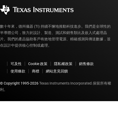
企業公民
授權經銷商
myTI 帳戶常見問題解答
數十年來，德州儀器 (TI) 持續不懈地推動科技進步。我們是全球性的
半導體公司，致力於設計、製造、測試和銷售類比及嵌入式處理晶
片。我們的產品協助客戶有效地管理電源、精確感測與傳送數據，並
在設計中提供核心控制或處理。
可及性
Cookie 政策
隱私權政策
銷售條款
使用條款
商標
網站意見回饋
© Copyright 1995-
2026
Texas Instruments Incorporated.保留所有權
利。