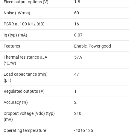
Fixed output options (V)
1.8
Noise (µVrms)
60
PSRR at 100 KHz (dB)
16
Iq (typ) (mA)
0.07
Features
Enable, Power good
Thermal resistance θJA
57.9
(°C/W)
Load capacitance (min)
47
(µF)
Regulated outputs (#)
1
Accuracy (%)
2
Dropout voltage (Vdo) (typ)
210
(mV)
Operating temperature
-40 to 125