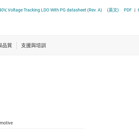
電池管理 IC
多通道 IC (PMIC)
TPS7B4259-Q1 Automotive, 150mA, 40V, Voltage Tracking LDO With PG datasheet (Rev. A)
(英文)
PDF
|
電源管理
序列器
音訊、觸覺和壓電
馬達驅動器
motive