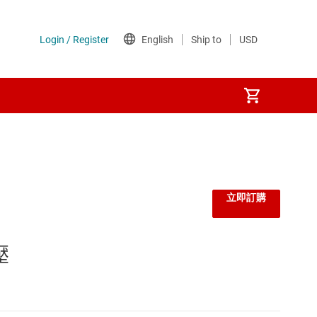
監控器和重設 IC
線性與低壓差 (LDO) 穩壓器
立即訂購
負載開關
壓
閘極驅動器
電壓參考