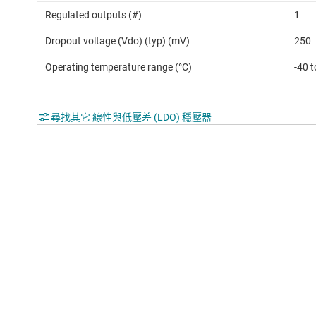
Regulated outputs (#)
1
Dropout voltage (Vdo) (typ) (mV)
250
Operating temperature range (°C)
-40 
尋找其它 線性與低壓差 (LDO) 穩壓器