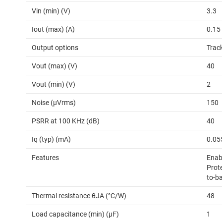
Vin (min) (V)
3.3
Iout (max) (A)
0.15
Output options
Trac
Vout (max) (V)
40
Vout (min) (V)
2
Noise (µVrms)
150
PSRR at 100 KHz (dB)
40
Iq (typ) (mA)
0.05
Features
Enab
Prote
to-ba
Thermal resistance θJA (°C/W)
48
Load capacitance (min) (µF)
1