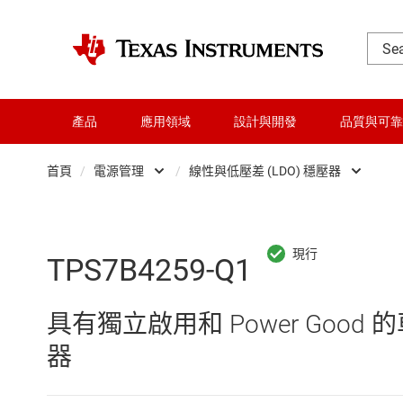
產品
應用領域
設計與開發
品質與可靠
首頁
/
電源管理
/
線性與低壓差 (LDO) 穩壓器
DLP 產品
AC/DC 切換穩壓器
交換器與多工器
DC/DC 切換穩壓器
TPS7B4259-Q1
介面
DC/DC 電源模組
具有獨立啟用和 Power Good 
射頻 (RF) 與微波
DDR 記憶體電源 IC
器
微控制器 (MCU) 與處理器
LCD 及 OLED 顯示