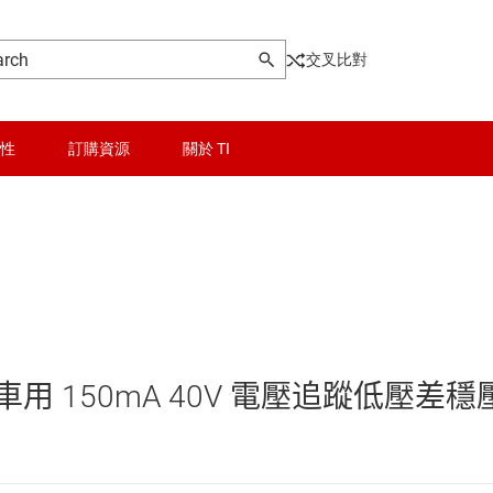
交叉比對
性
訂購資源
關於 TI
晶粒與晶圓服務
Other power management
無線連線
乙太網路供電 (PoE) IC
被動和離散
低壓側開關
的車用 150mA 40V 電壓追蹤低壓差穩
邏輯和電壓轉換
功率級
器電源和驅動器
隔離
固態繼電器