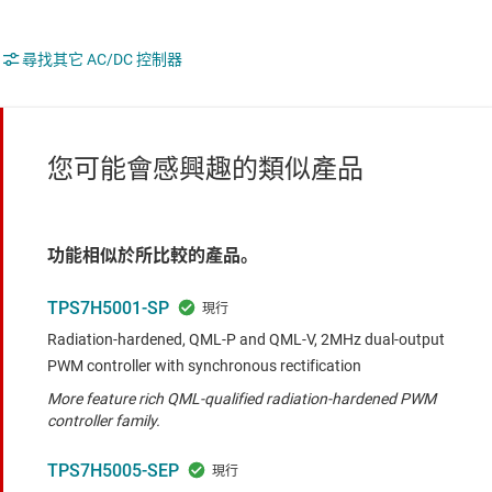
尋找其它 AC/DC 控制器
您可能會感興趣的類似產品
功能相似於所比較的產品。
TPS7H5001-SP
Radiation-hardened, QML-P and QML-V, 2MHz dual-output
PWM controller with synchronous rectification
More feature rich QML-qualified radiation-hardened PWM
controller family.
TPS7H5005-SEP