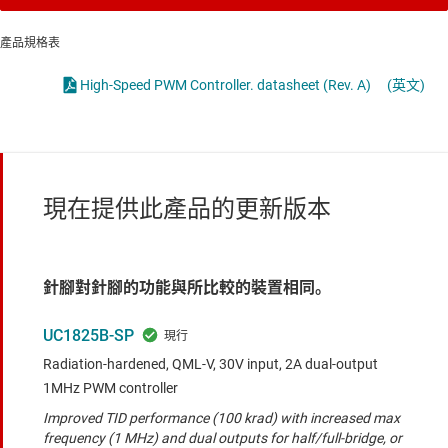
產品規格表
High-Speed PWM Controller. datasheet (Rev. A)
(英文)
現在提供此產品的更新版本
針腳對針腳的功能與所比較的裝置相同。
UC1825B-SP
Radiation-hardened, QML-V, 30V input, 2A dual-output
1MHz PWM controller
Improved TID performance (100 krad) with increased max
frequency (1 MHz) and dual outputs for half/full-bridge, or