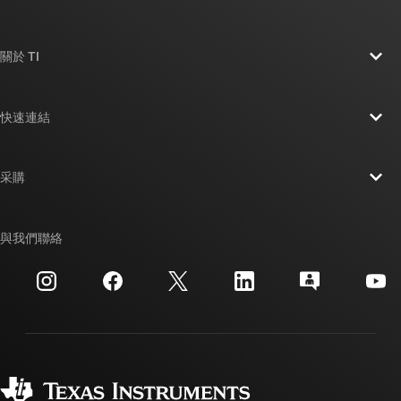
關於 TI
關於 TI 概覽
快速連結
人才招募
聯絡我們
新聞室
采購
TI E2E™ 設計支援論壇
我們的故事 | 晶片幕後
TI API 套件
交互參考搜索
與我們聯絡
活動
myTI 公司帳戶
客戶支援中心
投資人關系
運送、付款與稅金
封裝
製造
訂購 FAQ
品質與可靠性
企業公民
授權經銷商
myTI 帳戶常見問題解答