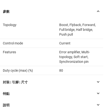
Topology
Boost, Flyback, Forward,
Full bridge, Half bridge,
Push pull
Control mode
Current
Features
Error amplifier, Multi-
topology, Soft start,
Synchronization pin
Duty cycle (max) (%)
80