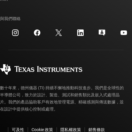
TI E2E™ 設計支援論壇
我們的故事 | 晶片幕後
TI API 套件
交互參考搜索
與我們聯絡
活動
myTI 公司帳戶
客戶支援中心
投資人關系
運送、付款與稅金
封裝
製造
訂購 FAQ
品質與可靠性
企業公民
授權經銷商
myTI 帳戶常見問題解答
數十年來，德州儀器 (TI) 持續不懈地推動科技進步。我們是全球性的
半導體公司，致力於設計、製造、測試和銷售類比及嵌入式處理晶
片。我們的產品協助客戶有效地管理電源、精確感測與傳送數據，並
在設計中提供核心控制或處理。
可及性
Cookie 政策
隱私權政策
銷售條款