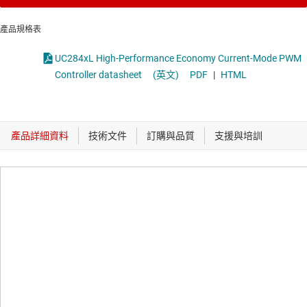
產品規格表
UC284xL High-Performance Economy Current-Mode PWM
Controller datasheet
(英文)
PDF
|
HTML