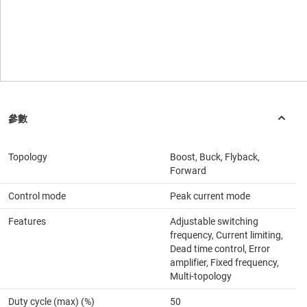
Topology
Boost, Buck, Flyback,
Forward
Control mode
Peak current mode
Features
Adjustable switching
frequency, Current limiting,
Dead time control, Error
amplifier, Fixed frequency,
Multi-topology
Duty cycle (max) (%)
50