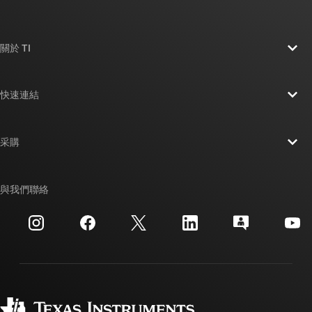
關於 TI
關於 TI 概覽
快速連結
人才招募
聯絡我們
新聞室
采購
TI E2E™ 設計支援論壇
我們的故事 | 晶片幕後
TI API 套件
交互參考搜索
與我們聯絡
活動
myTI 公司帳戶
客戶支援中心
投資人關系
運送、付款與稅金
封裝
製造
訂購 FAQ
品質與可靠性
企業公民
授權經銷商
myTI 帳戶常見問題解答