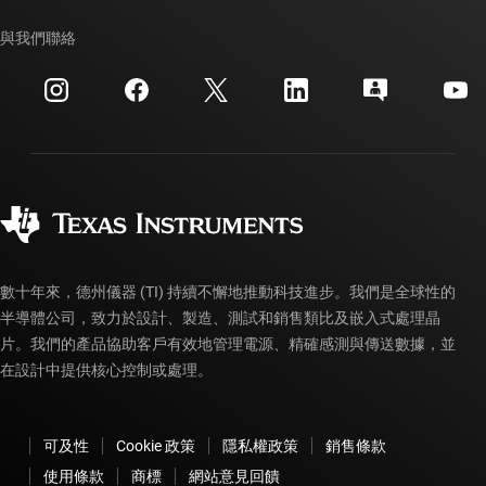
TI API 套件
交互參考搜索
與我們聯絡
活動
myTI 公司帳戶
客戶支援中心
投資人關系
運送、付款與稅金
封裝
製造
訂購 FAQ
品質與可靠性
企業公民
授權經銷商
myTI 帳戶常見問題解答
數十年來，德州儀器 (TI) 持續不懈地推動科技進步。我們是全球性的
半導體公司，致力於設計、製造、測試和銷售類比及嵌入式處理晶
片。我們的產品協助客戶有效地管理電源、精確感測與傳送數據，並
在設計中提供核心控制或處理。
可及性
Cookie 政策
隱私權政策
銷售條款
使用條款
商標
網站意見回饋