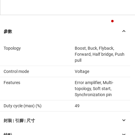
Topology
Boost, Buck, Flyback,
Forward, Half bridge, Push
pull
Control mode
Voltage
Features
Error amplifier, Multi-
topology, Soft start,
Synchronization pin
Duty cycle (max) (%)
49