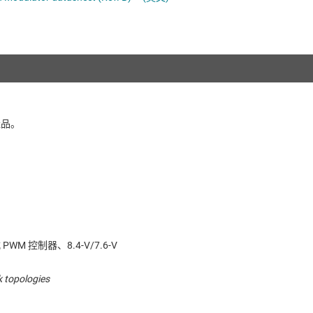
電池管理 IC
多通道 IC (PMIC)
電源管理
序列器
音訊、觸覺和壓電
馬達驅動器
產品。
WM 控制器、8.4-V/7.6-V
k topologies