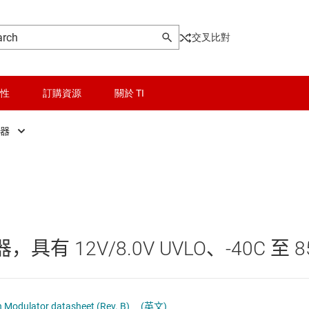
交叉比對
性
訂購資源
關於 TI
制器
晶粒與晶圓服務
AC/DC 控制器
Other power management
無線連線
AC/DC 轉換器
乙太網路供電 (PoE) IC
被動和離散
低壓側開關
具有 12V/8.0V UVLO、-40C 至 8
邏輯和電壓轉換
功率級
器電源和驅動器
隔離
固態繼電器
 Modulator datasheet (Rev. B)
(英文)