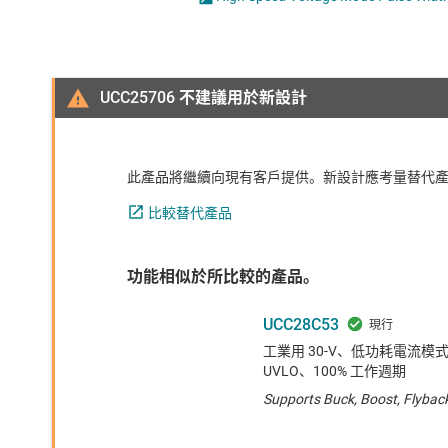
感測器
LED 驅動器
放大器
MOSFET
數據轉換器
UCC25706 不建議用於新設計
時鐘與計時
此產品將繼續向現有客戶提供。新設計應考量替代
比較替代產品
功能相似於所比較的產品。
UCC28C53
工業用 30-V、低功耗電流模式 P
UVLO、100% 工作週期
Supports Buck, Boost, Flybac