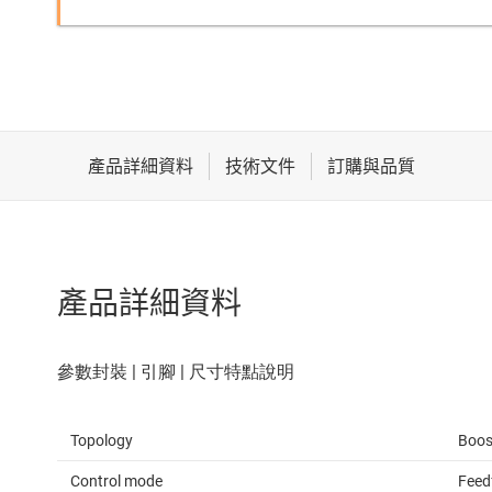
產品詳細資料
Topology
Boos
Control mode
Feed