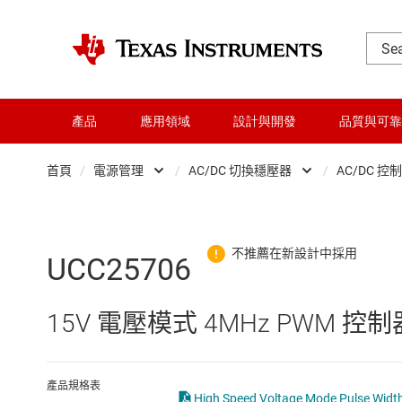
產品
應用領域
設計與開發
品質與可靠
首頁
/
電源管理
/
AC/DC 切換穩壓器
/
AC/DC 控
DLP 產品
AC/DC 切換穩壓器
交換器與多工器
DC/DC 切換穩壓器
UCC25706
介面
DC/DC 電源模組
15V 電壓模式 4MHz PWM 控制器，
射頻 (RF) 與微波
DDR 記憶體電源 IC
微控制器 (MCU) 與處理器
LCD 及 OLED 顯示
產品規格表
High Speed Voltage Mode Pulse Width