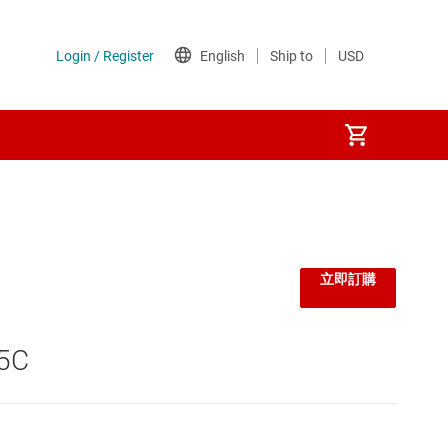
監控器和重設 IC
線性與低壓差 (LDO) 穩壓器
立即訂購
負載開關
5C
閘極驅動器
電壓參考