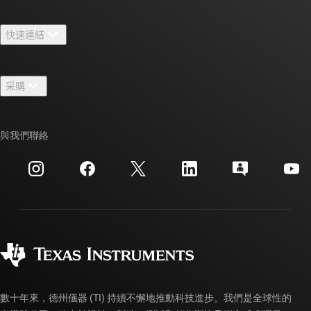
關於 TI 概覽
快速連結
人才招募
聯絡我們
新聞室
采購
TI E2E™ 設計支援論壇
我們的故事 | 晶片幕後
TI API 套件
交互參考搜索
與我們聯絡
活動
myTI 公司帳戶
客戶支援中心
投資人關系
運送、付款與稅金
封裝
製造
訂購 FAQ
品質與可靠性
企業公民
授權經銷商
myTI 帳戶常見問題解答
數十年來，德州儀器 (TI) 持續不懈地推動科技進步。我們是全球性的