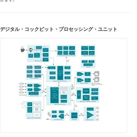
デジタル・コックピット・プロセッシング・ユニット
Mid/
l
ow
VBAT
Wide V
in
Mid/
l
ow
Load
Temperature
b
uck-
Watchdog
buck
-
b
oost
V
in
b
oost
s
witch
s
ensor
b
oost
Wide V
in
b
uck
Mid/
l
ow
Mid/
l
ow
Mid/
l
ow V
in
Current
Voltage
V
in
b
uck
V
in
LDO
PMIC
s
ensor
s
upervisor
Wide V
in
Wide V
in
Reverse
UV/OV
s
witch
Processing
u
nit and
sy
stem
p
ower
Diagnostics/Monitoring
b
attery
v
oltage
p
rotection
s
upervisor
Wide V
in
LDO
GPIO
Off-
b
attery
p
ower
Clock
Clock
I2C
oscillator
b
uffers
Clock
g
enerator
ESD
Clocking
Multi-channel
Voltage
Ethernet
p
rotection
SAR ADC
s
equencer
Vehicle
ESD
CAN
i
nterface
p
rotection
I2C MUX/
p
rocessor
Digital
l
ogic
ESD
s
witch
Video
(VIP)
p
rotection
s
erializer
MCU
ESD
LIN
p
rotection
Analog
Voltage
MUX/
s
witch
t
ranslator
Vehicle
i
nterface
ESD
Video
p
rotection
System
b
oot and
m
onitoring
s
erializer
Multiple
d
isplays
Display
i
nterface
(CID,
c
luster, HUD and
DP
ESD
more)
DSI
Deserializer
HDMI
OLDI
Applications
Non-volatile
USB
power
p
rocessor (AP)
m
emory
ESD
Deserializer
switches
CSI/
USB
MUX
&
CPHY
r
edriver
MPU
DDR
USB
power
m
emory
USB2
High-side Switch
Memory
b
uck-
b
oost
USB
USB3
s
ubsystem
AVM, DMS,OMS
HUB
Camera
i
nterface
DDR
m
emory
USB A/C or
Video
VBATT short
t
ermination
USBC PD
a
ccelerator
&
ESD
controller
p
rotection
PCIe
r
edriver
USB
c
harger / USB MUX / USB HUB
Antenna
GPS
m
odem
Applications
p
rocessor
LDO
m
odule
I2S
TDM
Short-to-
AM/FM
Audio CODEC
b
attery/
HD/DAB
ESD
t
uners
Mid/Low
Voltage
p
rotection
V
In b
oost
reference
I2S
I2S
Class-D
TDM
TDM
BT/WiFi
Audio DSP
a
mp
l
ifier
Audio
ESD
ADC
GNSS,
r
adio
t
uner, BT/WiFi
Analog/MIC inputs
Audio DSP
CODEC/Amplifier