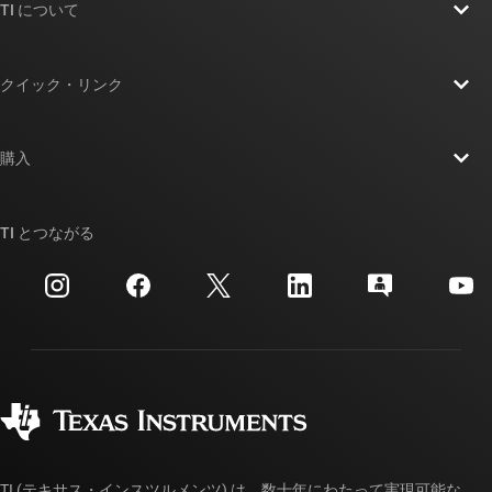
TI について
TI の概要
クイック・リンク
採用情報
お問い合わせ
ニュース
購入
TI E2E™ 設計サポート・フォーラム
ストーリー | チップ開発の舞台裏
TI API スイート
クロスリファレンス検索
TI とつながる
イベント
myTI 法人アカウント
カスタマー・サポート・センター
投資家向け情報
配送、お支払い、および税金
パッケージ
製造
ご注文に関する FAQ
品質と信頼性
コーポレート・シティズンシップ
販売特約店
myTI アカウントの FAQ
TI (テキサス・インスツルメンツ) は、数十年にわたって実現可能な