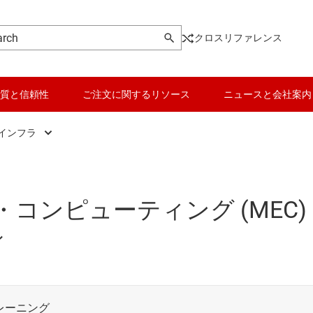
クロスリファレンス
質と信頼性
ご注文に関するリソース
ニュースと会社案内
インフラ
ロードバンド固定回線アクセス
トロニクス
イヤレス・インフラ
コンピューティング (MEC)
線ネットワーク
ン