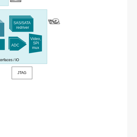
SAS/SATA
redriver
Video,
SPI
ADC
mux
erfaces / IO
JTAG