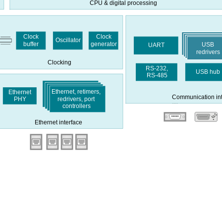
CPU & digital processing
Clock
Clock
Oscillator
buffer
generator
USB
UART
redrivers
Clocking
RS-232,
USB hub
RS
-485
Ethernet, retimers,
Ethernet
Communication int
redrivers, port
PHY
controllers
Ethernet interface