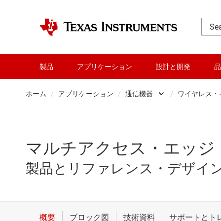
製品
アプリケーション
設計と開発
品
ホーム
/
アプリケーション
/
通信機器
/
ワイヤレス・
データ センター
ブ
パーソナル・エレク
ワ
マルチアクセス・エッジ・
産業用
有
製品とリファレンス・デザイ
車載
通信機器