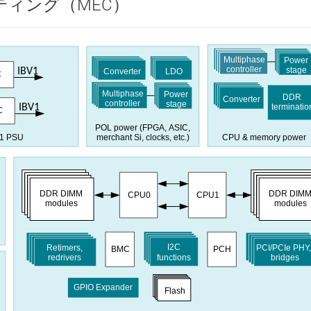
ィング（MEC）
Multiphase
Power
controller
stage
IBV1
Converter
LDO
C
Multiphase
Power
DDR
Converter
controller
stage
IBV1
terminatio
C
POL power (FPGA, ASIC,
CPU & memory power
1 PSU
merchant Si, clocks, etc.)
DDR DIMM
DDR DIM
CPU0
CPU1
modules
modules
I2C
PCI/PCIe PHY
Retimers,
BMC
PCH
functions
bridges
redrivers
GPIO Expander
Flash