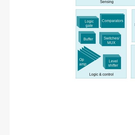
Sensing
Comparators
Logic
gate
Switches/
Buffer
MUX
Op
Level
amp
shifter
Logic & control