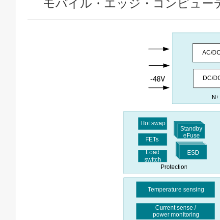
モバイル・エッジ・コンピューテ
AC/D
DC/D
-48V
N+
Hot swap
Standby
eFuse
FETs
Load
ESD
switch
Protection
Temperature sensing
Current sense /
power monitoring