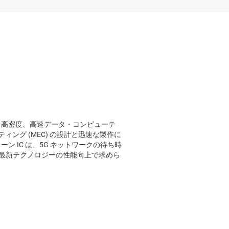
率、高密度、高速データ・コンピューテ
ング (MEC) の設計と迅速な製作に
ーン IC は、5G ネットワークの待ち時
うな最新テクノロジーの性能向上で求めら