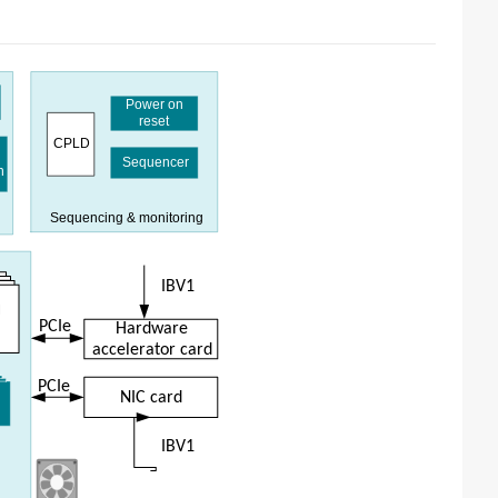
Power on
reset
CPLD
Sequencer
n
Sequencing & monitoring
IBV1
M
PCIe
Hardware
accelerator card
PCIe
,
NIC card
IBV1