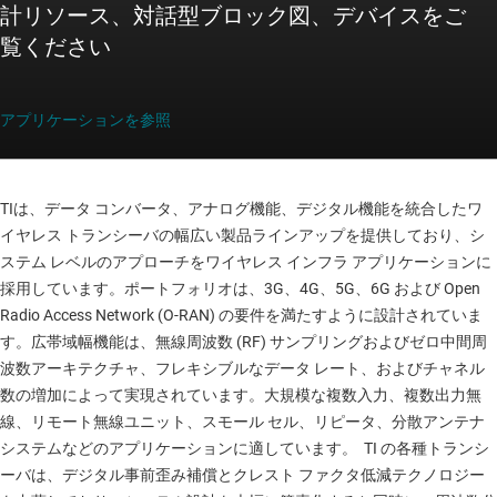
計リソース、対話型ブロック図、デバイスをご
覧ください
アプリケーションを参照
TIは、データ コンバータ、アナログ機能、デジタル機能を統合したワ
イヤレス トランシーバの幅広い製品ラインアップを提供しており、シ
ステム レベルのアプローチをワイヤレス インフラ アプリケーションに
採用しています。ポートフォリオは、3G、4G、5G、6G および Open
Radio Access Network (O-RAN) の要件を満たすように設計されていま
す。広帯域幅機能は、無線周波数 (RF) サンプリングおよびゼロ中間周
波数アーキテクチャ、フレキシブルなデータ レート、およびチャネル
数の増加によって実現されています。大規模な複数入力、複数出力無
線、リモート無線ユニット、スモール セル、リピータ、分散アンテナ
システムなどのアプリケーションに適しています。 TI の各種トランシ
ーバは、デジタル事前歪み補償とクレスト ファクタ低減テクノロジー