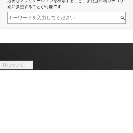
必要なアプリケーションを検索すること、または市場カテゴリ
別に参照することが可能です
TI について
TI の概要
クイック・リンク
採用情報
お問い合わせ
ニュース
購入
TI E2E™ 設計サポート・フォーラム
ストーリー | チップ開発の舞台裏
TI API スイート
クロスリファレンス検索
TI とつながる
イベント