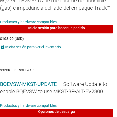
BQ27411EVM-G1C de medidor de combustible
(gas) e impedancia del lado del empaque Track™
Funciones
Productos y hardware compatibles
Populated circuit module for quick setup and
Inicie sesión para hacer un pedido
evaluation.
$108.90 (USD)
Downloadable software that can be used for data
Iniciar sesión para ver el inventario
logging and analysis.
SOPORTE DE SOFTWARE
BQEVSW-MKST-UPDATE
— Software Update to
enable BQEVSW to use MKST-3P-ALT-EV2300
Productos y hardware compatibles
Opciones de descarga