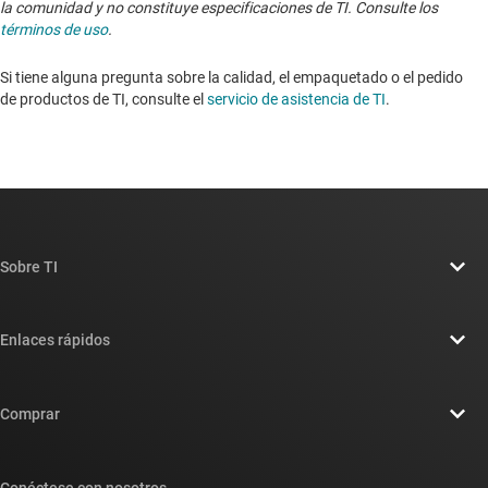
la comunidad y no constituye especificaciones de TI. Consulte los
términos de uso
.
Si tiene alguna pregunta sobre la calidad, el empaquetado o el pedido
de productos de TI, consulte el
servicio de asistencia de TI
.
Sobre TI
Información general sobre Acerca de TI
Enlaces rápidos
Carreras laborales
Contáctenos
Sala de redacción
Comprar
Foros de soporte de diseño de TI E2E™
Nuestras historias | Detrás del chip
Suites de API de TI
Búsqueda de referencias cruzadas
Conéctese con nosotros