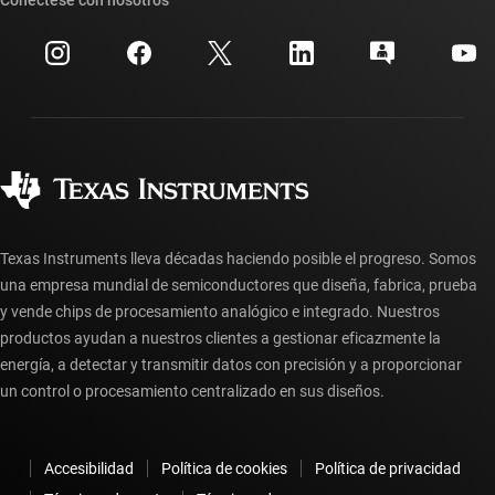
Eventos
Cuentas de empresa myTI
Centro de atención al cliente
Relaciones con los inversionistas
Envío, pago e impuestos
Empaque
Fabricación
Preguntas frecuentes sobre pedidos
Calidad y confiabilidad
Ciudadanía corporativa
Distribuidores autorizados
Preguntas frecuentes sobre la cuenta myTI
Texas Instruments lleva décadas haciendo posible el progreso. Somos
una empresa mundial de semiconductores que diseña, fabrica, prueba
y vende chips de procesamiento analógico e integrado. Nuestros
productos ayudan a nuestros clientes a gestionar eficazmente la
energía, a detectar y transmitir datos con precisión y a proporcionar
un control o procesamiento centralizado en sus diseños.
Accesibilidad
Política de cookies
Política de privacidad