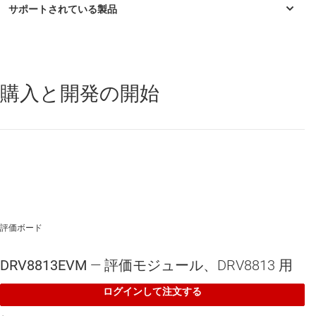
Thermal and Short Circuit Protection
All Critical Control and Status Signals Brought Out to
Test Headers
購入と開発の開始
DRV8813
—
電流レギュレーション機能搭載、45V、2.5A、バイポ
Includes a MSP430F1612 MCU for Signaling and
ーラ ステッパまたはデュアル H ブリッジ モーター ドライバ
Control
評価ボード
DRV8813EVM
— 評価モジュール、DRV8813 用
ログインして注文する