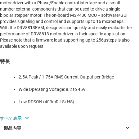
motor driver with a Phase/Enable control interface and a small
number external components that can be used to drive a single
bipolar stepper motor. The on-board MSP430 MCU + software/GUI
provides signaling and control and supports up to 16 microsteps.
With the DRV8813EVM, designers can quickly and easily evaluate the
performance of DRV8813 motor driver in their specific application.
Please note that a firmware load supporting up to 256usteps is also
available upon request.
特長
2.5A Peak / 1.75A RMS Current Output per Bridge
Wide Operating Voltage: 8.2 to 45V
Low RDSON (400mR LS+HS)
4 Levels of On-Chip Current Regulation
Supports 256 and Greater Microsteps with External
Voltage Reference