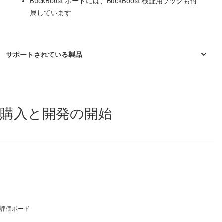
BuckBoost ボードには、BuckBoost 検証用ブックも付
属しています
購入と開発の開始
LM5118
—
3 ～ 75V の広範囲 Vin、電流モードの非同期 昇降圧コン
トローラ
評価ボード