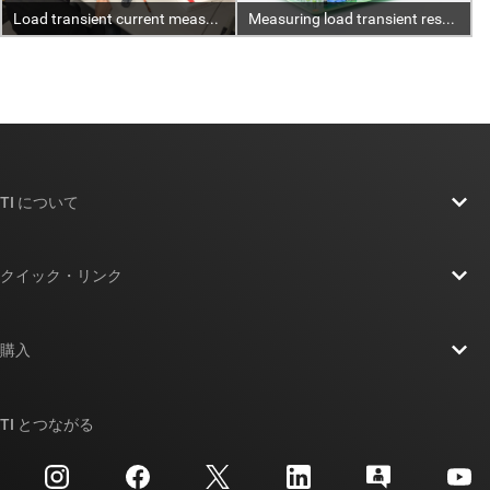
TI について
TI の概要
クイック・リンク
採用情報
お問い合わせ
ニュース
購入
TI E2E™ 設計サポート・フォーラム
ストーリー | チップ開発の舞台裏
TI API スイート
クロスリファレンス検索
TI とつながる
イベント
myTI 法人アカウント
カスタマー・サポート・センター