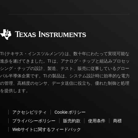
投資家向け情報
配送、お支払い、および税金
パッケージ
製造
ご注文に関する FAQ
品質と信頼性
コーポレート・シティズンシップ
販売特約店
myTI アカウントの FAQ
TI (テキサス・インスツルメンツ) は、数十年にわたって実現可能な
進歩を遂げてきました。TI は、アナログ・チップと組込みプロセッ
シング・チップの設計、製造、テスト、販売に従事しているグロー
バル半導体企業です。TI の製品は、システム設計時に効率的な電力
の管理、高精度のセンサ、データ送信に役立ち、優れた制御と処理
を提供します。
アクセシビリティ
Cookie ポリシー
プライバシーポリシー
販売約款
使用条件
商標
Webサイトに関するフィードバック