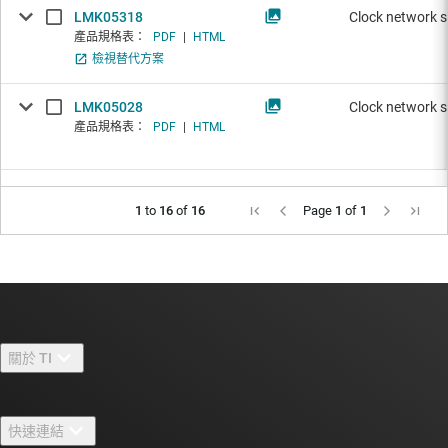
LMK05318
Clock network s
產品規格表：
PDF
|
HTML
檢視替代方案
LMK05028
Clock network s
產品規格表：
PDF
|
HTML
1
to
16
of
16
Page
1
of
1
關於 TI
關於 TI 概覽
快速連結