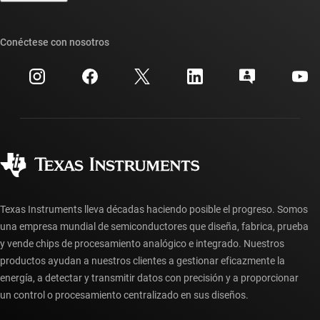
Foros de soporte de diseño de TI E2E™
Nuestras historias | Detrás del chip
Suites de API de TI
Búsqueda de referencias cruzadas
Conéctese con nosotros
Eventos
Cuentas de empresa myTI
Centro de atención al cliente
Relaciones con los inversionistas
Envío, pago e impuestos
Empaque
Fabricación
Preguntas frecuentes sobre pedidos
Calidad y confiabilidad
Ciudadanía corporativa
Distribuidores autorizados
Preguntas frecuentes sobre la cuenta myTI
Texas Instruments lleva décadas haciendo posible el progreso. Somos
una empresa mundial de semiconductores que diseña, fabrica, prueba
y vende chips de procesamiento analógico e integrado. Nuestros
productos ayudan a nuestros clientes a gestionar eficazmente la
energía, a detectar y transmitir datos con precisión y a proporcionar
un control o procesamiento centralizado en sus diseños.