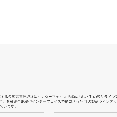
ェイス IC
センサ
スイッチ/マルチプレクサ
ワイヤレス コネクティビティ
トコルに対応する各種高電圧絶縁型インターフェイスで構成された TI の製品ラ
。各種統合絶縁型インターフェイスで構成された TI の製品ラインア
しています。