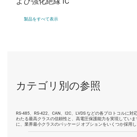
よび強化絶縁 IC
DLP 製品
絶縁型インターフ
インターフェイス
製品をすべて表示
絶縁
カテゴリ別の参照
RS-485、RS-422、CAN、I2C、LVDS などの各プロ
わたる最高クラスの信頼性と、高電圧保護能力を実現しています
に、業界最小クラスのパッケージ オプションをいくつか採用