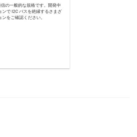
離通信の一般的な規格です。開発中
ンで I2C バスを絶縁するさまざ
ョンをご確認ください。