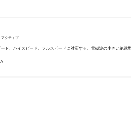
スピード、ハイスピード、フルスピードに対応する、電磁波の小さい絶縁型 
.9
購入
TI とつなが