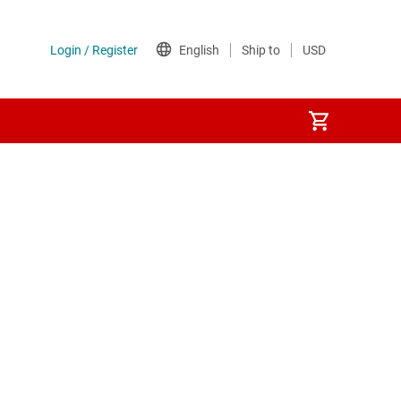
ンス内蔵)
電源
体リレー)