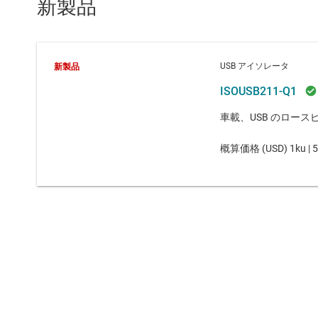
新製品
USB アイソレータ
新製品
ISOUSB211-Q1
車載、USB のロー
概算価格 (
USD
)
1ku |
5
TI について
クイック・リンク