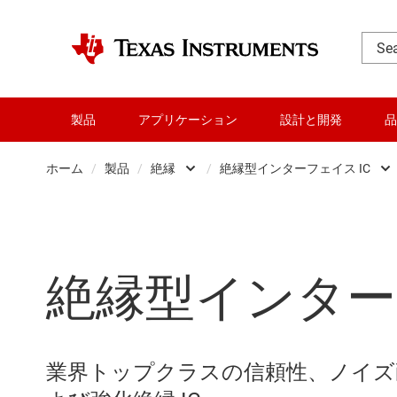
製品
アプリケーション
設計と開発
品
ホーム
/
製品
/
絶縁
/
絶縁型インターフェイス IC
アンプ
デジタル アイ
オーディオ、ハプティクス
絶縁型 ADC
絶縁型インターフ
クロックとタイミング
絶縁型アンプ
データ コンバータ
絶縁型コンパレ
ダイ / ウェハー サービス
絶縁型ゲート 
業界トップクラスの信頼性、ノイズ