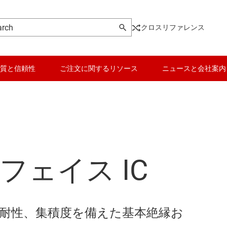
クロスリファレンス
質と信頼性
ご注文に関するリソース
ニュースと会社案内
ソレータ
ロジックと電圧変換
絶縁型パワー モジュール (トラ
、およびピエゾ
マイコン (MCU) / プロセッサ
絶縁型温度センサ
ェイス IC
モータ ドライバ
フォトカプラ エミュレータ
ータ
パワー マネージメント
シグナル アイソレータ向けの
ドライバ
RF とマイクロ波
ソリッドステート リレー (半導
耐性、集積度を備えた基本絶縁お