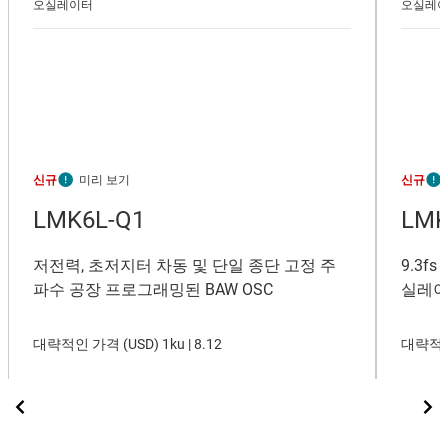
오실레이터
오실레
신규
신규
LMK6L-Q1
LMK
저전력, 초저지터 차동 및 단일 종단 고정 주
9.3f
파수 공장 프로그래밍된 BAW OSC
실레
대략적인 가격 (
USD
)
1ku |
8.12
대략적인