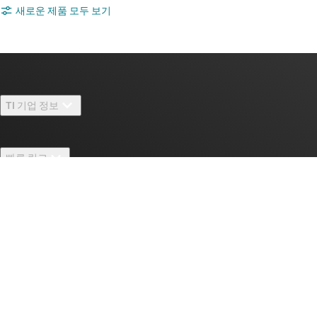
새로운 제품 모두 보기
TI 기업 정보
TI 기업 정보 개요
빠른 링크
채용
연락처
뉴스룸
구매
TI E2E™ 설계 지원 포럼
우리의 이야기 | 칩을 만드는 사람들
TI API 제품군
대체품 검색
TI 에 문의하기
이벤트
myTI 회사 계정
고객 지원 센터
투자 관계
배송, 결제 및 세금
패키징