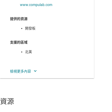
www.compulab.com
AM3358-EP
—
Sitara 處理器：Arm Cortex-A8、3D、PRU-ICSS、
HiRel、CAN
提供的資源
AM3359
—
Sitara 處理器：ARM Cortex-A8、EtherCAT、3D、
PRU-ICSS、CAN
開發板
AM4372
—
Sitara 處理器：Arm Cortex-A9
支援的區域
AM4376
—
Sitara 處理器：Arm Cortex-A9，PRU-ICSS
北美
AM4377
—
Sitara 處理器：Arm Cortex-A9、PRU-ICSS、EtherCAT
AM4378
—
Sitara 處理器：ARM Cortex-A9、PRU-ICSS、3D 繪圖
總部
AM4379
—
Sitara 處理器：ARM Cortex-A9、PRU-ICSS、
17 HaYetsira Street
EtherCAT、3D 繪圖
Moradot HaCarmel Industrial Park
AM5706
—
Sitara 處理器：成本最佳化的 ARM Cortex-A15 和 DSP
Yokneam Elite, 972-4-8290100
以及安全啟動
Israel
資源
AM5708
—
Sitara 處理器：成本最佳化的 ARM Cortex-A15 和
DSP、多媒體和安全啟動