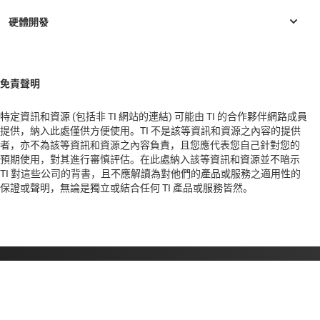
AM5716
—
Sitara 處理器：Arm Cortex-A15 & DSP
AM5718
—
Sitara 處理器：Arm Cortex-A15 與 DSP、多媒體
AM5726
—
Sitara 處理器：雙 Arm Cortex-A15 和雙 DSP
免責聲明
AM5728
—
Sitara 處理器：雙 Arm Cortex-A15 和雙 DSP、多媒體
AM5746
—
Sitara 處理器：雙核心 ARM Cortex-A15 和雙核心
特定資訊和資源 (包括非 TI 網站的連結) 可能由 TI 的合作夥伴網路成員
DSP、支援 ECC 的 DDR 和安全啟動
提供，納入此處僅供方便使用。TI 不是該等資訊和資源之內容的提供
者，亦不為該等資訊和資源之內容負責，且您應代表您自己針對您的
AM5748
—
Sitara 處理器：雙核心 ARM Cortex-A15 和雙核心
預期使用，對其進行審慎評估。在此處納入該等資訊和資源並不暗示
DSP、多媒體、支援 ECC 的 DDR 和安全啟動
TI 對這些公司的背書，且不應解讀為對他們的產品或服務之適用性的
保證或聲明，無論是獨立或結合任何 TI 產品或服務皆然。
AM5749
—
Sitara 處理器：雙核心 ARM Cortex-A15 和雙核心
DSP、多媒體、支援 ECC 的 DDR、安全啟動、深度學習
關於 TI