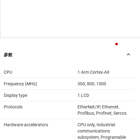
CPU
1 Arm Cortex-A9
Frequency (MHz)
300, 800, 1000
Display type
1 LCD
Protocols
EtherNet/IP, Ethernet,
Profibus, Profinet, Sercos
Hardware accelerators
CPU only, Industrial
communications
subsystem, Programable