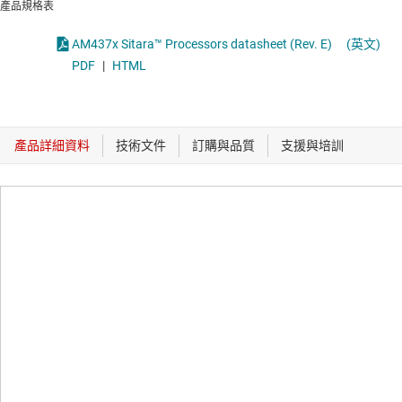
產品規格表
AM437x Sitara™ Processors datasheet (Rev. E)
(英文)
PDF
|
HTML