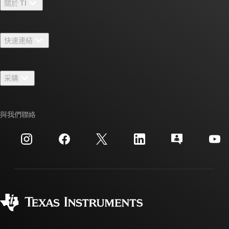
關於 TI
關於 TI 概覽
快速連結
人才招募
聯絡我們
新聞室
采購
TI E2E™ 設計支援論壇
我們的故事 | 晶片幕後
TI API 套件
交互參考搜索
與我們聯絡
活動
myTI 公司帳戶
客戶支援中心
投資人關系
運送、付款與稅金
封裝
製造
訂購 FAQ
品質與可靠性
企業公民
授權經銷商
myTI 帳戶常見問題解答