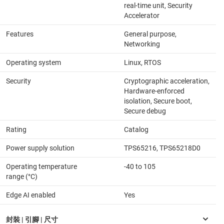
real-time unit, Security
Accelerator
Features
General purpose,
Networking
Operating system
Linux, RTOS
Security
Cryptographic acceleration,
Hardware-enforced
isolation, Secure boot,
Secure debug
Rating
Catalog
Power supply solution
TPS65216, TPS65218D0
Operating temperature
-40 to 105
range (°C)
Edge AI enabled
Yes