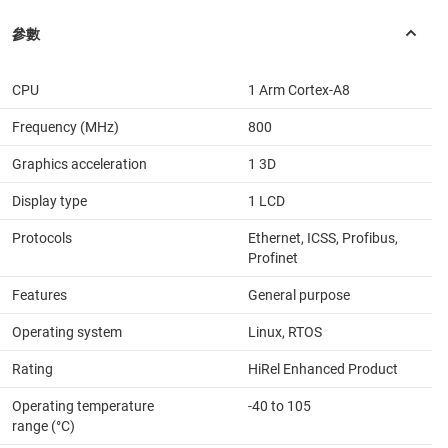
CPU
1 Arm Cortex-A8
Frequency (MHz)
800
Graphics acceleration
1 3D
Display type
1 LCD
Protocols
Ethernet, ICSS, Profibus,
Profinet
Features
General purpose
Operating system
Linux, RTOS
Rating
HiRel Enhanced Product
Operating temperature
-40 to 105
range (°C)