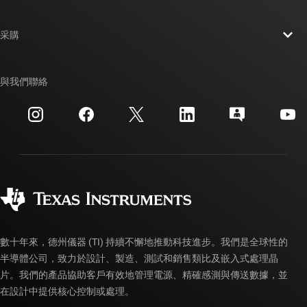
人才招募
聯絡我們
新聞室
采購
TI E2E™ 設計支援論壇
我們的故事 | 晶片幕後
TI API 套件
交互參考搜索
與我們聯絡
活動
myTI 公司帳戶
客戶支援中心
投資人關系
運送、付款與稅金
封裝
製造
訂購 FAQ
品質與可靠性
企業公民
授權經銷商
myTI 帳戶常見問題解答
數十年來，德州儀器 (TI) 持續不懈地推動科技進步。我們是全球性的
半導體公司，致力於設計、製造、測試和銷售類比及嵌入式處理晶
片。我們的產品協助客戶有效地管理電源、精確感測與傳送數據，並
在設計中提供核心控制或處理。