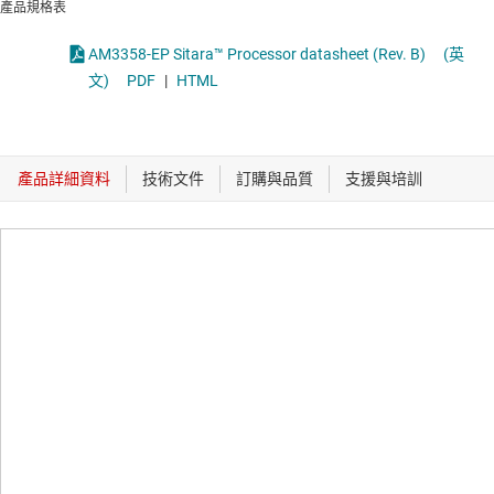
產品規格表
AM3358-EP Sitara™ Processor datasheet (Rev. B)
(英
文)
PDF
|
HTML